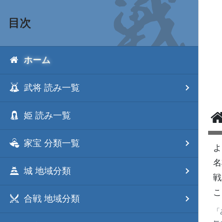
目次
ホーム
武将 読み一覧
姫 読み一覧
家宝 分類一覧
よ
名
城 地域分類
戦
こ
合戦 地域分類
「