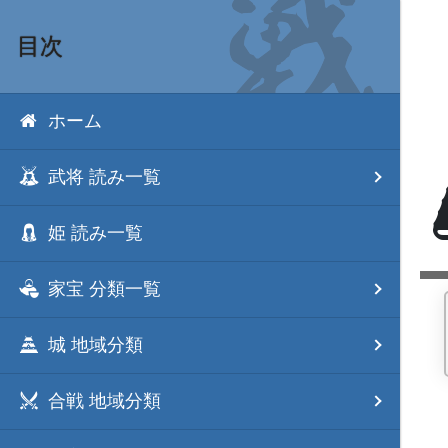
目次
ホーム
武将 読み一覧
姫 読み一覧
家宝 分類一覧
城 地域分類
合戦 地域分類