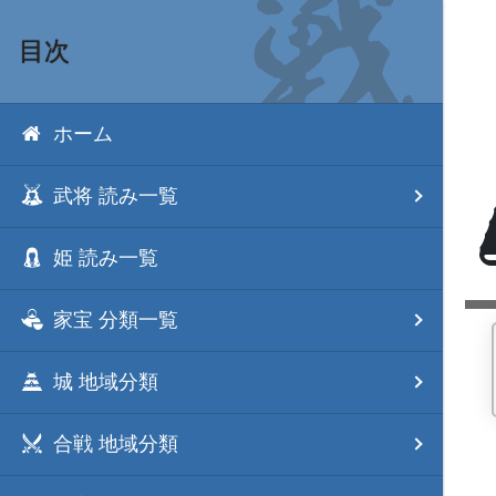
目次
ホーム
武将 読み一覧
姫 読み一覧
家宝 分類一覧
城 地域分類
合戦 地域分類