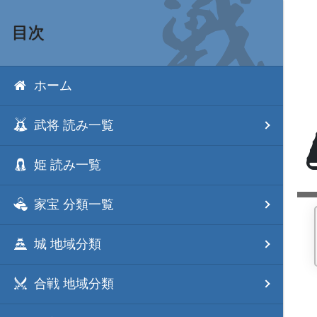
目次
ホーム
武将 読み一覧
姫 読み一覧
家宝 分類一覧
城 地域分類
合戦 地域分類