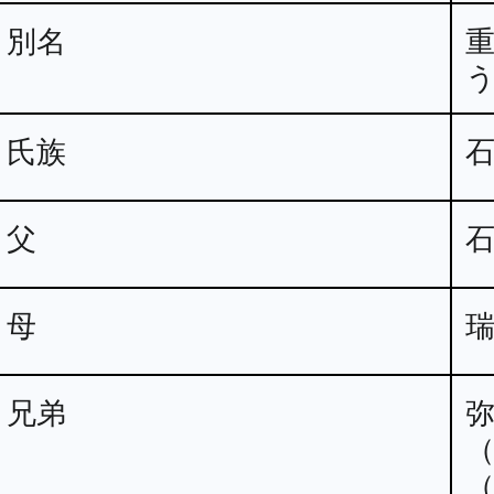
別名
氏族
父
母
兄弟