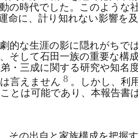
動の時代でした。このような
運命に、計り知れない影響を
悲劇的な生涯の影に隠れがちで
、そして石田一族の重要な構
弟・三成に関する研究や知名
8
とは言えません
。しかし、利
ることは可能であり、本報告書
、その出自と家族構成を把握