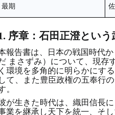
最期
1. 序章：石田正澄という
本報告書は、日本の戦国時代か
だ まさずみ）について、現存
く環境を多角的に明らかにする
して、また豊臣政権の五奉行の
す。
彼が生きた時代は、織田信長に
事業を継承し天下を統一、そし