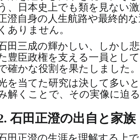
う、日本史上でも類を見ない激
正澄自身の人生航路や最終的な
くありません。
石田三成の輝かしい、しかし
た豊臣政権を支える一員として
で確かな役割を果たしました。
光を当てた研究は決して多い
み解くことで、その実像に迫
2. 石田正澄の出自と家族
石田正澄の生涯を理解する上で