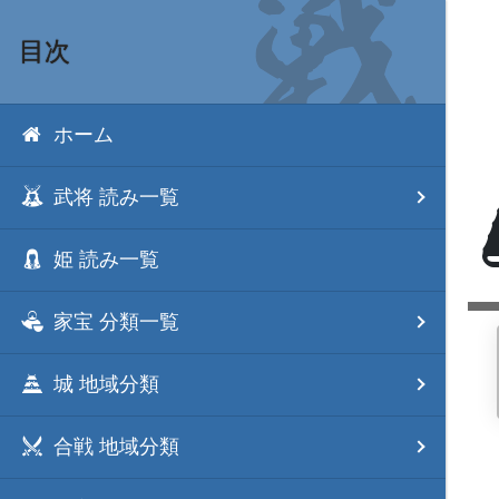
目次
ホーム
武将 読み一覧
姫 読み一覧
家宝 分類一覧
城 地域分類
合戦 地域分類