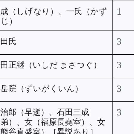
1
重成（しげなり）、一氏（かず
うじ）
3
石田氏
3
石田正継（いしだ まさつぐ）
3
瑞岳院（ずいがくいん）
3
弥治郎（早逝）、石田三成
（弟）、女（福原長堯室）、女
（熊谷直盛室）［異説あり］