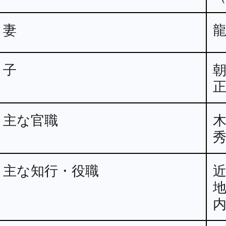
妻
子
主な官職
主な知行・役職
地
内