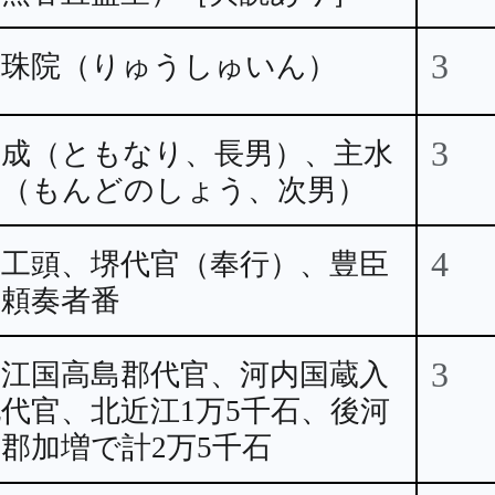
3
龍珠院（りゅうしゅいん）
3
朝成（ともなり、長男）、主水
正（もんどのしょう、次男）
4
木工頭、堺代官（奉行）、豊臣
秀頼奏者番
3
近江国高島郡代官、河内国蔵入
代官、北近江1万5千石、後河
郡加増で計2万5千石