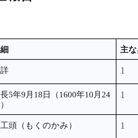
詳細
主な
1
不詳
1
長5年9月18日（1600年10月24
日）
1
木工頭（もくのかみ）