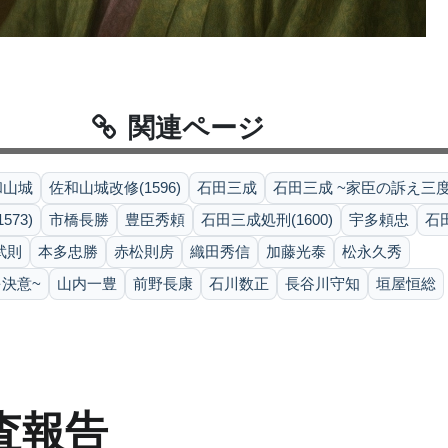
関連ページ
和山城
佐和山城改修(1596)
石田三成
石田三成 ~家臣の訴え三
73)
市橋長勝
豊臣秀頼
石田三成処刑(1600)
宇多頼忠
石
武則
本多忠勝
赤松則房
織田秀信
加藤光泰
松永久秀
決意~
山内一豊
前野長康
石川数正
長谷川守知
垣屋恒総
査報告