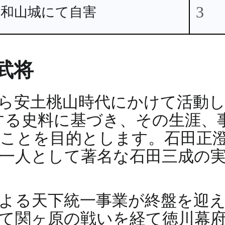
3
佐和山城にて自害
武将
ら安土桃山時代にかけて活動
する史料に基づき、その生涯、
ことを目的とします。石田正
一人として著名な石田三成の
よる天下統一事業が終盤を迎
て関ヶ原の戦いを経て徳川幕