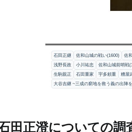
石田正継
佐和山城の戦い(1600)
佐
浅野長政
小川祐忠
佐和山城前哨戦(15
生駒親正
石田重家
宇多頼重
糟屋
大谷吉継 ~三成の窮地を救う義の出陣を
石田正澄についての調