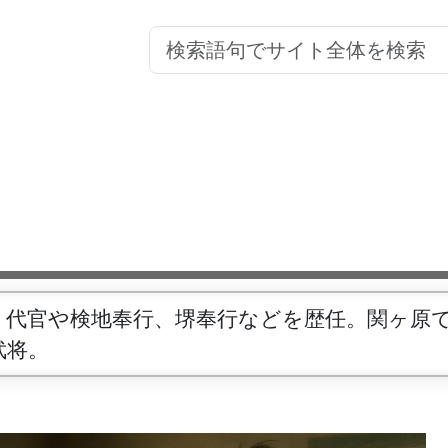
、代官や検地奉行、堺奉行などを歴任。関ヶ原
武将。