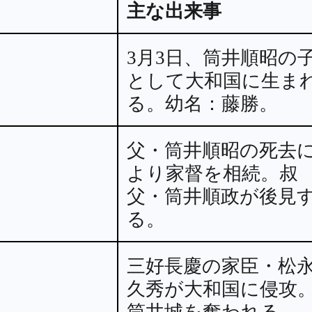
主な出来事
3月3日、筒井順昭の
として大和国に生ま
る。幼名：藤勝。
父・筒井順昭の死去
より家督を相続。叔
父・筒井順政が後見
る。
三好長慶の家臣・松
久秀が大和国に侵攻
筒井城を奪われる。