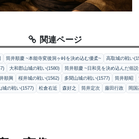
関連ページ
国
筒井順慶 ~本能寺変後洞ヶ峠を決め込む優柔~
高取城の戦い(15
7)
大和郡山城の戦い(1580)
筒井順慶 ~日和見を決め込んだ俗説
井順興
桜井城の戦い(1562)
多聞山城の戦い(1577)
筒井順昭
城の戦い(1577)
松倉右近
森好之
筒井定次
藤田行政
岡国