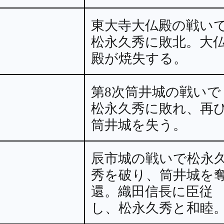
東大寺大仏殿の戦い
松永久秀に敗北。大
殿が焼失する。
第8次筒井城の戦いで
松永久秀に敗れ、再
筒井城を失う。
辰市城の戦いで松永
秀を破り、筒井城を
還。織田信長に臣従
し、松永久秀と和睦