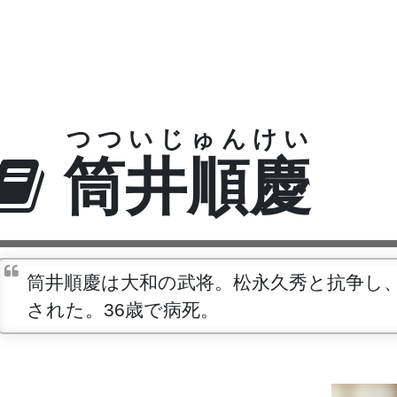
つついじゅんけい
筒井順慶
筒井順慶は大和の武将。松永久秀と抗争し
された。36歳で病死。