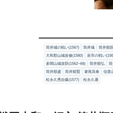
筒井城の戦い(1567)
筒井城
筒井順
大和郡山城改修(1580)
辰市の戦い(156
多聞山城攻防(1562~68)
筒井順弘
筒
筒井順盛
筒井順賢
箸尾高春
信貴山
松永久秀自爆(1577)
松永久通