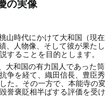
慶の実像
桃山時代にかけて大和国（現在
績、人物像、そして彼が果た
説することを目的とします。
年）は、大和国の有力国人であっ
抗争を経て、織田信長、豊臣
した。その一方で、本能寺の
毀誉褒貶相半ばする評価を受