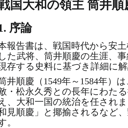
戦国大和の領主 筒井順
1. 序論
本報告書は、戦国時代から安土
した武将、筒井順慶の生涯、事
現存する史料に基づき詳細に解
筒井順慶（1549年～1584
敵・松永久秀との長年にわたる
え、大和一国の統治を任されま
和見順慶」と揶揄されるなど、
す。