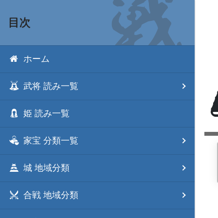
目次
ホーム
武将 読み一覧
姫 読み一覧
家宝 分類一覧
城 地域分類
合戦 地域分類