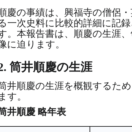
順慶の事績は、興福寺の僧侶
る一次史料に比較的詳細に記録
す。本報告書は、順慶の生涯、
像に迫ります。
2. 筒井順慶の生涯
筒井順慶の生涯を概観するため
ます。
筒井順慶 略年表