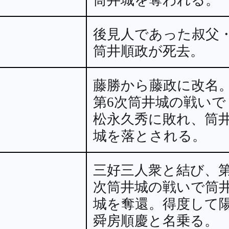
後見人であった叔父
筒井順政が死去。
藤勝から藤政に改名
第6次筒井城の戦いで
松永久秀に敗れ、筒
城を落とされる。
三好三人衆と結び、第
次筒井城の戦いで筒
城を奪還。得度して
舜房順慶と名乗る。