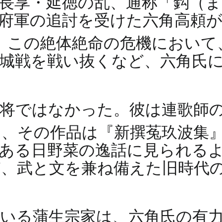
長享・延徳の乱、通称「鈎（ま
府軍の追討を受けた六角高頼
。この絶体絶命の危機において
城戦を戦い抜くなど、六角氏
将ではなかった。彼は連歌師
り、その作品は『新撰菟玖波集
ある日野菜の逸話に見られる
、武と文を兼ね備えた旧時代
いる蒲生宗家は、六角氏の有