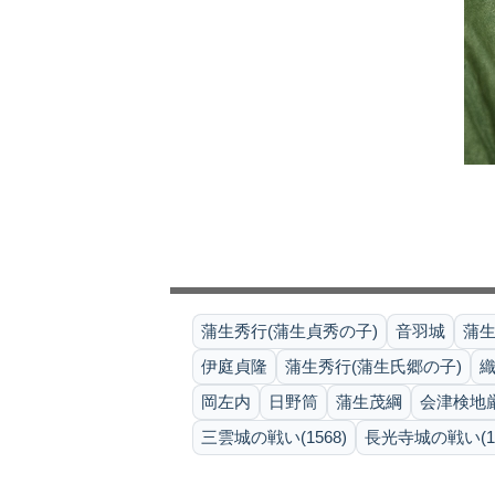
蒲生秀行(蒲生貞秀の子)
音羽城
蒲
伊庭貞隆
蒲生秀行(蒲生氏郷の子)
岡左内
日野筒
蒲生茂綱
会津検地厳格
三雲城の戦い(1568)
長光寺城の戦い(15