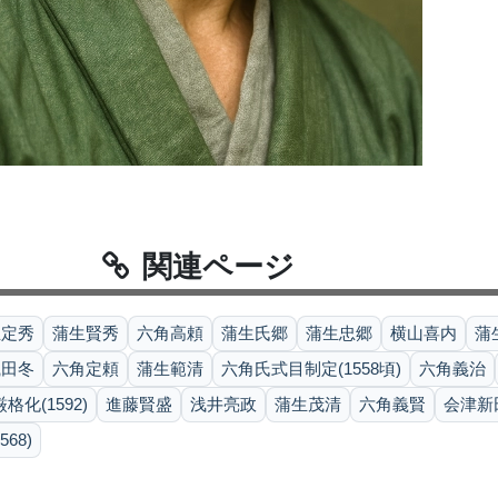
関連ページ
生定秀
蒲生賢秀
六角高頼
蒲生氏郷
蒲生忠郷
横山喜内
蒲
織田冬
六角定頼
蒲生範清
六角氏式目制定(1558頃)
六角義治
化(1592)
進藤賢盛
浅井亮政
蒲生茂清
六角義賢
会津新田
68)