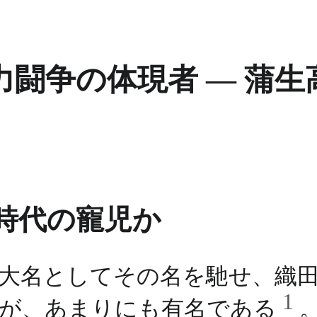
闘争の体現者 ― 蒲
時代の寵児か
の大名としてその名を馳せ、織
1
郷が、あまりにも有名である