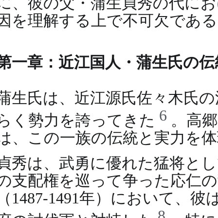
に、彼の父・蒲生貞秀の代にお
因を理解する上で不可欠である
第一章：近江国人・蒲生氏の伝
蒲生氏は、近江源氏佐々木氏の
6
らく勢力を誇ってきた
。高郷
は、この一族の伝統と実力を体
貞秀は、武勇に優れた猛将とし
の支配権を巡って争った応仁の乱
（1487-1491年）において
8