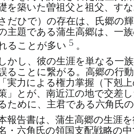
礎を築いた曽祖父と祖父、すな
さだひで）の存在は、氏郷の
の主題である蒲生高郷は、一族
5
れることが多い
。
しかし、彼の生涯を単なる一族
誤ることに繋がる。高郷の行動
「実力による権力掌握（下剋上
策」とが、南近江の地で交差し
るために、主君である六角氏の
本報告書は、蒲生高郷の生涯を
名・六角氏の領国支配戦略の中