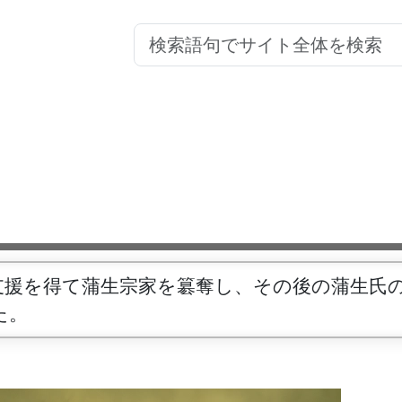
支援を得て蒲生宗家を簒奪し、その後の蒲生氏
た。