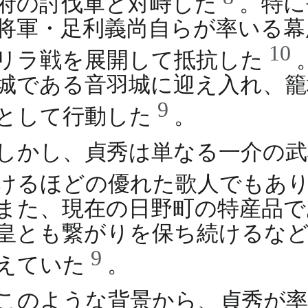
府の討伐軍と対峙した
。特に
将軍・足利義尚自らが率いる幕
10
リラ戦を展開して抵抗した
城である音羽城に迎え入れ、籠
9
として行動した
。
しかし、貞秀は単なる一介の武
けるほどの優れた歌人でもあ
また、現在の日野町の特産品で
皇とも繋がりを保ち続けるなど
9
えていた
。
このような背景から、貞秀が率