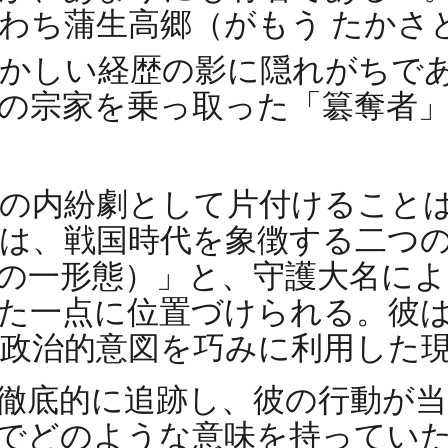
わち蒲生高郷（がもう たかさ
輝かしい経歴の影に隠れがちで
の宗家を乗っ取った「簒奪者
の内紛劇として片付けること
は、戦国時代を象徴する二つ
の一形態）」と、守護大名によ
た一点に位置づけられる。彼
政治的意図を巧みに利用した
徹底的に追跡し、彼の行動が当
でどのような意味を持ってい