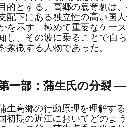
目的とする。高郷の簒奪劇は、
支配下にある独立性の高い国人
かを示す、極めて重要なケース
知し、その波に乗ることで自ら
を象徴する人物であった。
第一部：蒲生氏の分裂 ―
蒲生高郷の行動原理を理解する
国初期の近江においてどのよ