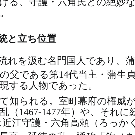
ける、守護・六角氏との絶妙
。
統と立ち位置
流れを汲む名門国人であり、
の父である第14代当主・蒲生
現する人物であった。
て知られる。室町幕府の権威
（1467-1477年）や、それ
、彼は近江守護・六角高頼（ろっ