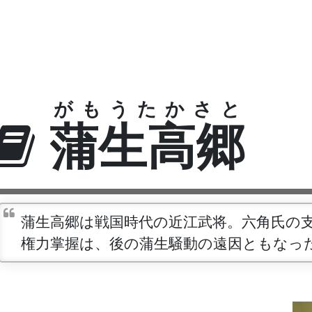
がもうたかさと
蒲生高郷
蒲生高郷は戦国時代の近江武将。六角氏の
権力掌握は、後の蒲生騒動の遠因ともなっ