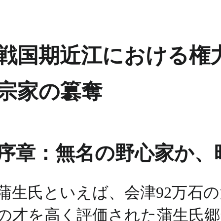
戦国期近江における権力
宗家の簒奪
序章：無名の野心家か、
蒲生氏といえば、会津92万石
の才を高く評価された蒲生氏