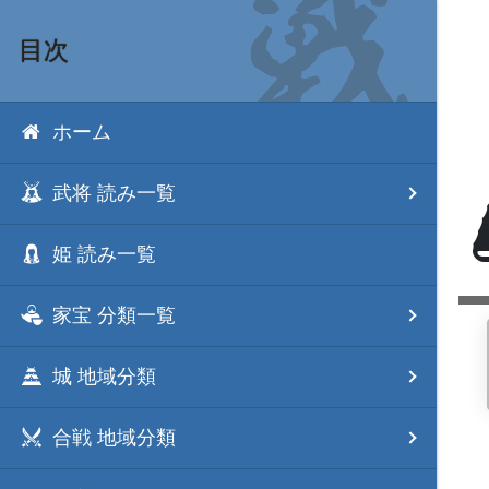
目次
ホーム
武将 読み一覧
姫 読み一覧
家宝 分類一覧
城 地域分類
合戦 地域分類