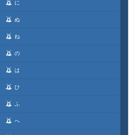
に
ぬ
ね
の
は
ひ
ふ
へ