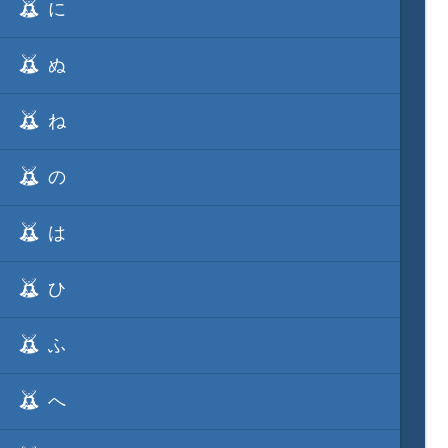
に
ぬ
ね
の
は
ひ
ふ
へ