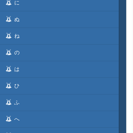
に
ぬ
ね
の
は
ひ
ふ
へ