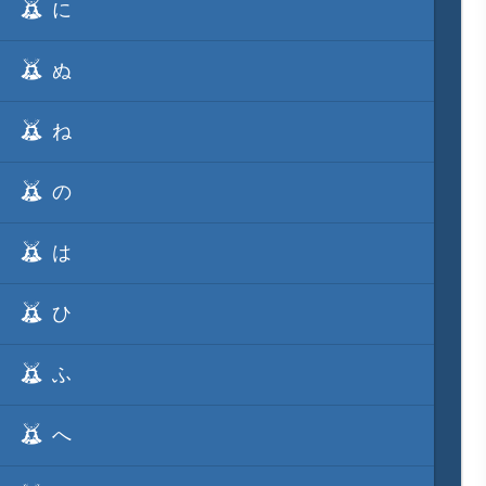
に
ぬ
ね
の
は
ひ
ふ
へ