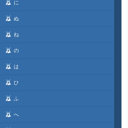
に
ぬ
ね
の
は
ひ
ふ
へ