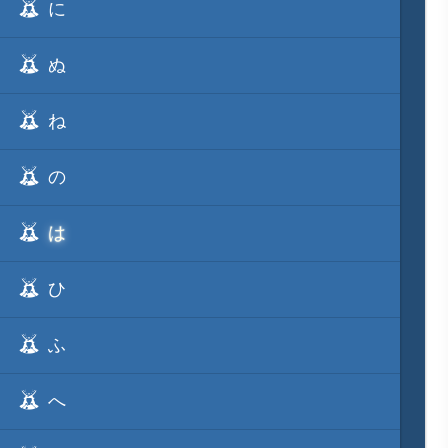
に
ぬ
ね
の
は
ひ
ふ
へ