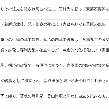
際しその遺児を託され阿波へ逃亡。三好氏を頼って安芸家再興
父・義綱追放後、兄・義慶の死により家督を継ぐも重臣の傀儡
、重臣の七頭の乱で隠居。弘治の内乱で復権も、永禄九年の政
総貞を誅殺し専制支配を確立するが、急進的な集権化により家
継承。明応の政変で一時優位に立つも、家臣団の内紛や宿敵の
臣の傀儡として擁立され、親織田派と親上杉派の対立に翻弄さ
護下で継ぐ。宿敵の尾州家・畠山尚順と和睦し自立を試みるも