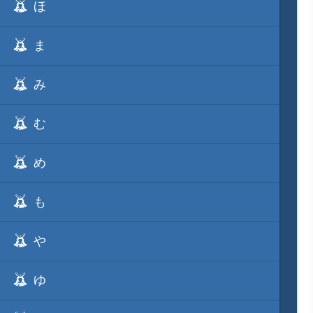
ほ
ま
み
む
め
も
や
ゆ