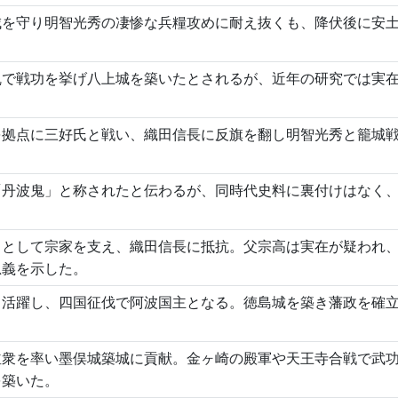
城を守り明智光秀の凄惨な兵糧攻めに耐え抜くも、降伏後に安
乱で戦功を挙げ八上城を築いたとされるが、近年の研究では実
を拠点に三好氏と戦い、織田信長に反旗を翻し明智光秀と籠城
「丹波鬼」と称されたと伝わるが、同時代史料に裏付けはなく
」として宗家を支え、織田信長に抵抗。父宗高は実在が疑われ
忠義を示した。
て活躍し、四国征伐で阿波国主となる。徳島城を築き藩政を確
並衆を率い墨俣城築城に貢献。金ヶ崎の殿軍や天王寺合戦で武
を築いた。