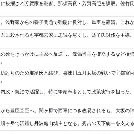
綱に抜擢され芳賀家を継ぎ、那須高資・芳賀高照を謀殺。佐竹
老。浅野家からの養子問題で強硬に反対し、重臣を粛清。これ
主君に殺されるも宇都宮家に忠誠を尽くし、益子氏討伐を主導
兄の死をきっかけに主家へ反逆し、傀儡当主を擁立するなど権
た。
の仇討ちのため那須氏と結び、喜連川五月女坂の戦いで宇都宮
た。
・内政・統治で活躍し、特に筆頭奉者として政策実行を担った
臣から豊臣直臣へ。関ヶ原で西軍につき改易されるも、大坂の
賤ヶ岳で活躍し丹波亀山城主となる。秀吉の天下統一を支える