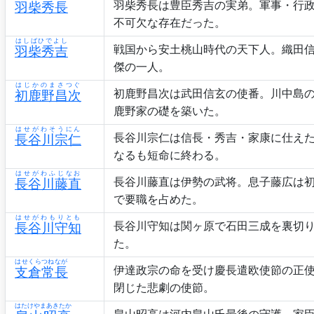
羽柴秀長は豊臣秀吉の実弟。軍事・行
羽柴秀長
不可欠な存在だった。
はしばひでよし
戦国から安土桃山時代の天下人。織田
羽柴秀吉
傑の一人。
はじかのまさつぐ
初鹿野昌次は武田信玄の使番。川中島の
初鹿野昌次
鹿野家の礎を築いた。
はせがわそうにん
長谷川宗仁は信長・秀吉・家康に仕え
長谷川宗仁
なるも短命に終わる。
はせがわふじなお
長谷川藤直は伊勢の武将。息子藤広は
長谷川藤直
で要職を占めた。
はせがわもりとも
長谷川守知は関ヶ原で石田三成を裏切
長谷川守知
た。
はせくらつねなが
伊達政宗の命を受け慶長遣欧使節の正
支倉常長
閉じた悲劇の使節。
はたけやまあきたか
畠山昭高は河内畠山氏最後の守護。家