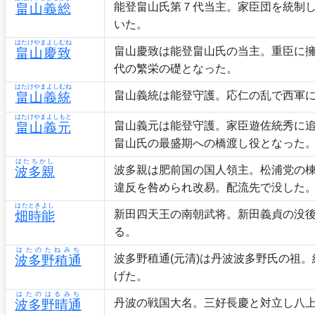
能登畠山氏第７代当主。家臣団を統制
畠山義総
いた。
はたけやまよしむね
畠山慶致は能登畠山氏の当主。重臣に
畠山慶致
代の繁栄の礎となった。
はたけやまよしむね
畠山義統は能登守護。応仁の乱で西軍
畠山義統
はたけやまよしもと
畠山義元は能登守護。家臣遊佐統秀に
畠山義元
畠山氏の最盛期への橋渡し役となった
はたちかし
波多親は肥前国の国人領主。松浦党の
波多親
違反を咎められ改易。配流先で没した
はたときよし
新田四天王の南朝武将。新田義貞の没
畑時能
る。
はたのたねみち
波多野稙通(元清)は丹波波多野氏の祖
波多野稙通
げた。
はたのはるみち
丹波の戦国大名。三好長慶と対立し八
波多野晴通