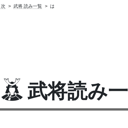
目次
武将 読み一覧
は
武将読み