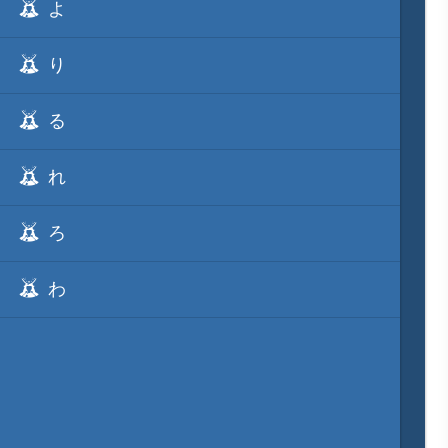
よ
り
る
れ
ろ
わ