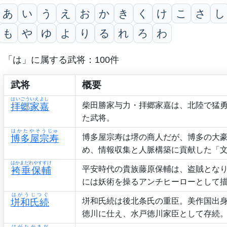
あ
い
う
え
お
か
き
く
け
こ
さ
し
も
や
ゆ
よ
り
る
れ
ろ
わ
「は」に属する武将：100件
武将
概要
はいごういえよし
柴田勝家与力・拝郷家嘉は、北陸で猛
拝郷家嘉
た武将。
はかたやそうじゅ
博多屋宗寿は堺の商人だが、博多の大
博多屋宗寿
め、情報収集と人脈構築に貢献した「
はかまだれやすすけ
平安時代の貴族藤原保輔は、盗賊とな
袴垂保輔
には妖術を操るアンチヒーローとして
はがうじつぐ
垪和氏続は後北条氏の重臣。美作国出身
垪和氏続
徳川に仕え、水戸徳川家臣として存続
はがたかさだ