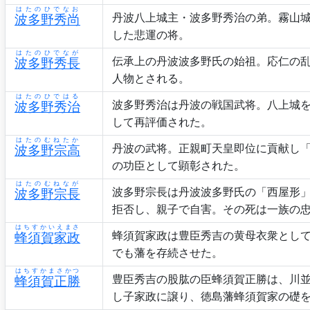
はたのひでなお
丹波八上城主・波多野秀治の弟。霧山
波多野秀尚
した悲運の将。
はたのひでなが
伝承上の丹波波多野氏の始祖。応仁の
波多野秀長
人物とされる。
はたのひではる
波多野秀治は丹波の戦国武将。八上城
波多野秀治
して再評価された。
はたのむねたか
丹波の武将。正親町天皇即位に貢献し
波多野宗高
の功臣として顕彰された。
はたのむねなが
波多野宗長は丹波波多野氏の「西屋形
波多野宗長
拒否し、親子で自害。その死は一族の
はちすかいえまさ
蜂須賀家政は豊臣秀吉の黄母衣衆とし
蜂須賀家政
でも藩を存続させた。
はちすかまさかつ
豊臣秀吉の股肱の臣蜂須賀正勝は、川
蜂須賀正勝
し子家政に譲り、徳島藩蜂須賀家の礎