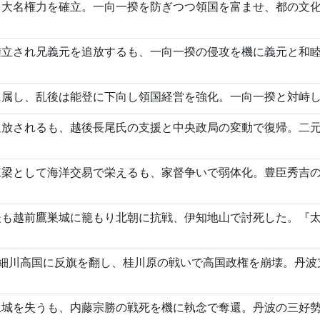
し大名権力を確立。一向一揆を防ぎつつ領国を富ませ、都の文
擁立され兄義元を追放するも、一向一揆の侵攻を機に義元と和
に属し、乱後は能登に下向し領国経営を強化。一向一揆と対峙
追放されるも、越後長尾氏の支援と中央政局の変動で復帰。二
。
棟梁として海洋交易で栄えるも、家督争いで弱体化。豊臣秀吉
。
後も越前鷹巣城に籠もり北朝に抗戦、伊知地山で討死した。『
。細川高国に反旗を翻し、桂川原の戦いで高国政権を崩壊。丹
上城を失うも、内藤宗勝の戦死を機に執念で奪還。丹波の三好