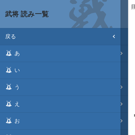
武将 読み一覧
目次
戻る
ホーム
あ
武将 読み一覧
い
姫 読み一覧
う
家宝 分類一覧
え
城 地域分類
お
合戦 地域分類