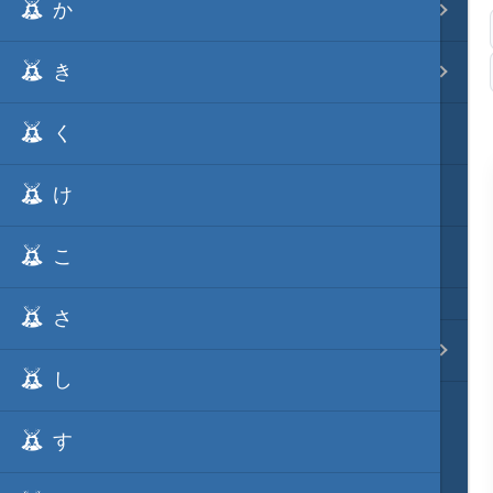
か
事変 地域分類
き
逸話 分類一覧
く
戦国ニュース
け
寺社・城・庭園ニュース
こ
信長の野望ニュース
さ
質問・コンタクト
し
す