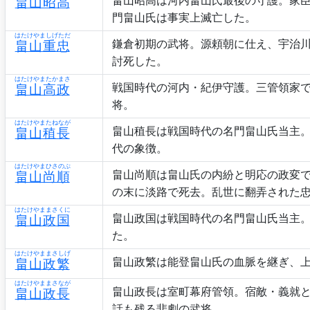
畠山昭高
門畠山氏は事実上滅亡した。
はたけやましげただ
鎌倉初期の武将。源頼朝に仕え、宇治
畠山重忠
討死した。
はたけやまたかまさ
戦国時代の河内・紀伊守護。三管領家
畠山高政
将。
はたけやまたねなが
畠山稙長は戦国時代の名門畠山氏当主
畠山稙長
代の象徴。
はたけやまひさのぶ
畠山尚順は畠山氏の内紛と明応の政変
畠山尚順
の末に淡路で死去。乱世に翻弄された
はたけやままさくに
畠山政国は戦国時代の名門畠山氏当主
畠山政国
た。
はたけやままさしげ
畠山政繁は能登畠山氏の血脈を継ぎ、
畠山政繁
はたけやままさなが
畠山政長は室町幕府管領。宿敵・義就
畠山政長
話も残る悲劇の武将。