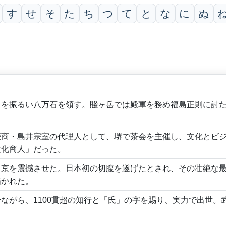
す
せ
そ
た
ち
つ
て
と
な
に
ぬ
勇を振るい八万石を領す。賤ヶ岳では殿軍を務め福島正則に討
豪商・島井宗室の代理人として、堺で茶会を主催し、文化とビ
文化商人」だった。
り京を震撼させた。日本初の切腹を遂げたとされ、その壮絶な
描かれた。
ながら、1100貫超の知行と「氏」の字を賜り、実力で出世。
。