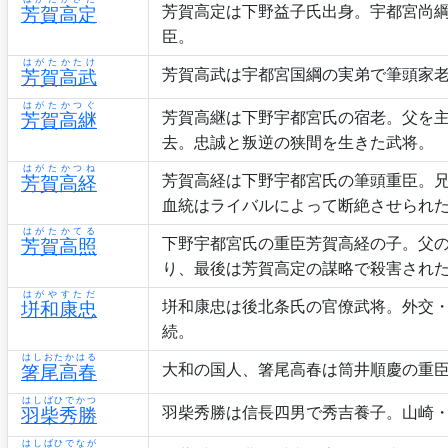
芳賀高定は下野益子氏出身。宇都宮尚
芳賀高定
臣。
はがたかたけ
芳賀高武は宇都宮国綱の実弟で筆頭家
芳賀高武
はがたかつぐ
芳賀高継は下野宇都宮氏の宿老。父を
芳賀高継
去。忠誠と叛逆の狭間を生きた武将。
はがたかつね
芳賀高経は下野宇都宮氏の筆頭重臣。
芳賀高経
血統はライバルによって断絶させられ
はがたかてる
下野宇都宮氏の重臣芳賀高経の子。父
芳賀高照
り、最後は芳賀高定の謀略で殺害され
はがやすただ
垪和康忠は後北条氏の官僚武将。外交
垪和康忠
続。
はしおたかはる
大和の国人、箸尾高春は筒井順慶の重
箸尾高春
はしばひでかつ
羽柴秀勝は信長四男で秀吉養子。山崎・
羽柴秀勝
はしばひでなが