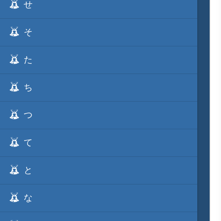
せ
そ
た
ち
つ
て
と
な