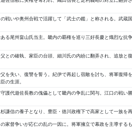
川の戦いや奥州合戦で活躍して「武士の鑑」と称される。武蔵
である尾州畠山氏当主。畿内の覇権を巡り三好長慶と熾烈な抗
。父との確執、家臣の台頭、細川氏の内紛に翻弄され、追放と
で父を失い、復讐を誓う。紀伊で再起し宿敵を討ち、将軍復帰
忠臣の生涯。
。守護代遊佐長教の傀儡として畿内の争乱に関与。江口の戦い
上杉謙信の養子となり、豊臣・徳川政権下で高家として一族を
との家督争いが応仁の乱の一因に。将軍擁立で幕政を主導する