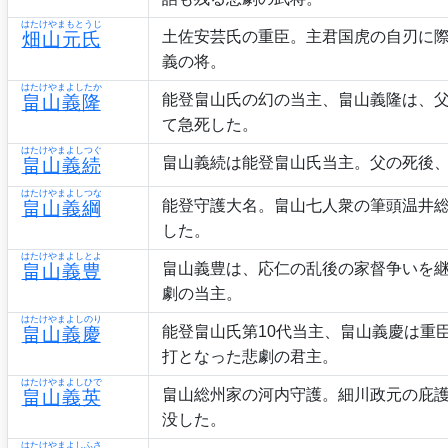
はたけやまもとうじ
土佐安芸氏の重臣。主君国虎の自刃に
畑山元氏
義の将。
はたけやまよしたか
能登畠山氏の幻の当主、畠山義隆は、
畠山義隆
て急死した。
はたけやまよしつぐ
畠山義続は能登畠山氏当主。父の死後
畠山義続
はたけやまよしつな
能登守護大名。畠山七人衆の筆頭温井
畠山義綱
した。
はたけやまよしとよ
畠山義豊は、応仁の乱後の家督争いを
畠山義豊
劇の当主。
はたけやまよしのり
能登畠山氏第10代当主、畠山義慶は重
畠山義慶
打となった悲劇の君主。
はたけやまよしひで
畠山総州家の河内守護。細川政元の庇
畠山義英
没した。
はたけやまよしふさ