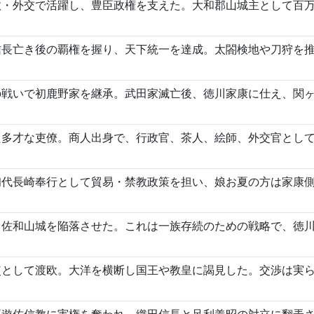
政・外交で活躍し、豊臣政権を支えた。大和郡山城主として百
信長亡き後の覇権を握り、天下統一を達成。太閤検地や刀狩を
戦いで初鹿野家を継承。武田家滅亡後、徳川家康に仕え、関ヶ
た多才な吏僚。商人出身で、行政官、茶人、絵師、外交官とし
初代長崎奉行として貿易・禁教政策を担い、娘お夏の方は家康
り佐和山城を陥落させた。これは一族存続のための戦略で、徳
使として渡欧。大洋を横断し国王や教皇に謁見した。交渉は実
臣遊佐信教に実権を奪われ、織田信長と足利義昭の対立に翻弄