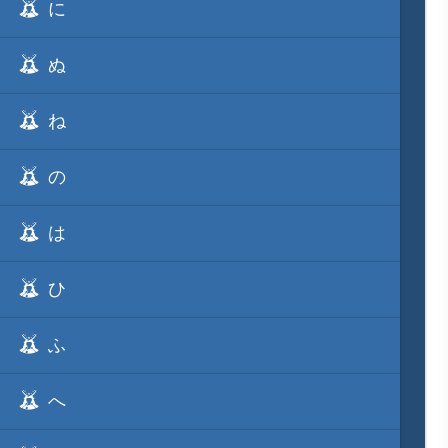
に
ぬ
ね
の
は
ひ
ふ
へ