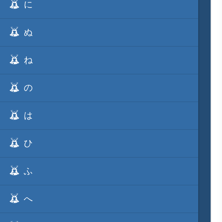
に
ぬ
ね
の
は
ひ
ふ
へ