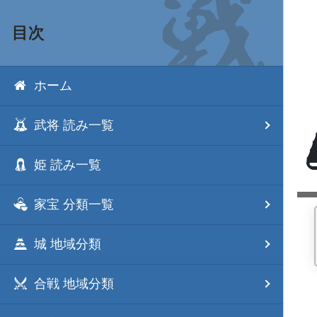
目次
ホーム
武将 読み一覧
姫 読み一覧
家宝 分類一覧
城 地域分類
合戦 地域分類