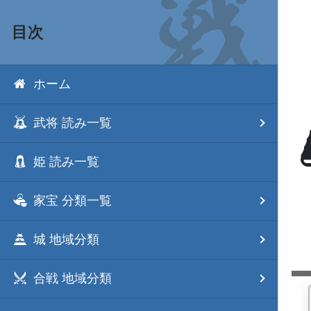
目次
ホーム
武将 読み一覧
姫 読み一覧
家宝 分類一覧
城 地域分類
合戦 地域分類