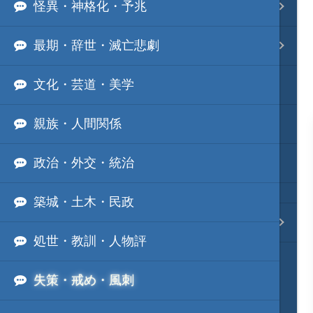
怪異・神格化・予兆
事変 地域分類
最期・辞世・滅亡悲劇
逸話 分類一覧
文化・芸道・美学
戦国ニュース
親族・人間関係
寺社・城・庭園ニュース
政治・外交・統治
信長の野望ニュース
築城・土木・民政
質問・コンタクト
処世・教訓・人物評
失策・戒め・風刺