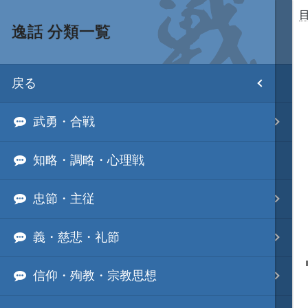
逸話 分類一覧
目次
戻る
ホーム
武勇・合戦
武将 読み一覧
知略・調略・心理戦
姫 読み一覧
忠節・主従
家宝 分類一覧
義・慈悲・礼節
城 地域分類
信仰・殉教・宗教思想
合戦 地域分類