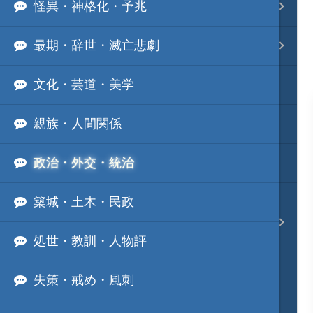
怪異・神格化・予兆
事変 地域分類
最期・辞世・滅亡悲劇
逸話 分類一覧
文化・芸道・美学
戦国ニュース
親族・人間関係
寺社・城・庭園ニュース
政治・外交・統治
信長の野望ニュース
築城・土木・民政
質問・コンタクト
処世・教訓・人物評
失策・戒め・風刺