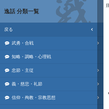
逸話 分類一覧
目次
戻る
ホーム
武勇・合戦
武将 読み一覧
知略・調略・心理戦
姫 読み一覧
忠節・主従
家宝 分類一覧
義・慈悲・礼節
城 地域分類
信仰・殉教・宗教思想
合戦 地域分類