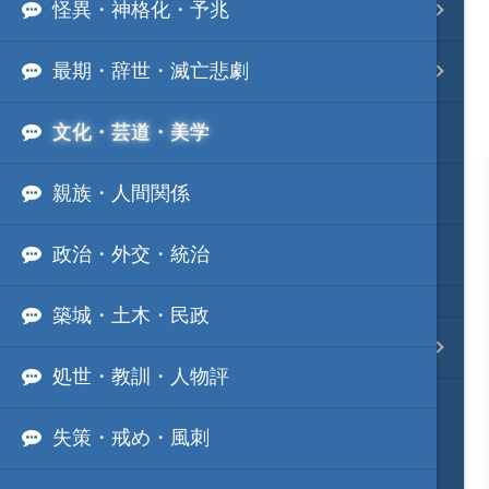
怪異・神格化・予兆
事変 地域分類
最期・辞世・滅亡悲劇
逸話 分類一覧
文化・芸道・美学
戦国ニュース
親族・人間関係
寺社・城・庭園ニュース
政治・外交・統治
信長の野望ニュース
築城・土木・民政
質問・コンタクト
処世・教訓・人物評
失策・戒め・風刺