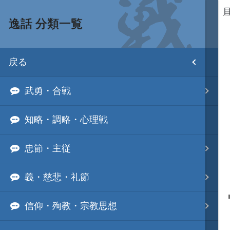
逸話 分類一覧
目次
戻る
ホーム
武勇・合戦
武将 読み一覧
知略・調略・心理戦
姫 読み一覧
忠節・主従
家宝 分類一覧
義・慈悲・礼節
城 地域分類
信仰・殉教・宗教思想
合戦 地域分類