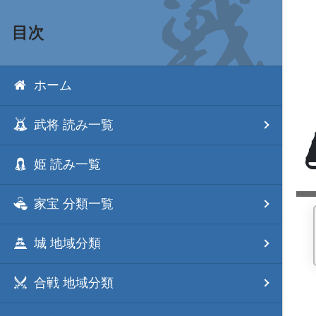
目次
ホーム
武将 読み一覧
姫 読み一覧
家宝 分類一覧
城 地域分類
合戦 地域分類