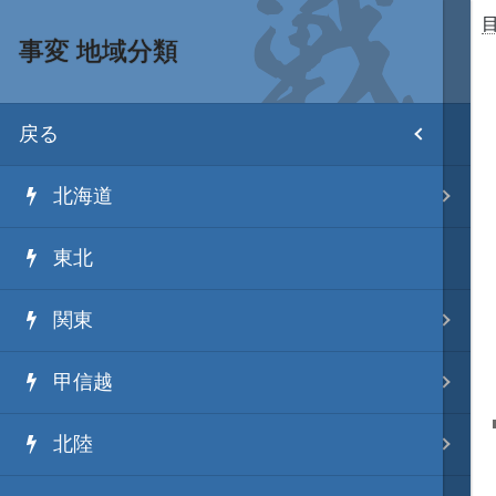
事変 地域分類
目次
戻る
ホーム
北海道
武将 読み一覧
東北
姫 読み一覧
関東
家宝 分類一覧
甲信越
城 地域分類
北陸
合戦 地域分類