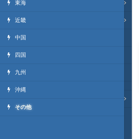
東海
事変 地域分類
近畿
逸話 分類一覧
中国
戦国ニュース
四国
寺社・城・庭園ニュース
九州
信長の野望ニュース
沖縄
質問・コンタクト
その他