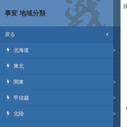
事変 地域分類
目次
戻る
ホーム
北海道
武将 読み一覧
東北
姫 読み一覧
関東
家宝 分類一覧
甲信越
城 地域分類
北陸
合戦 地域分類