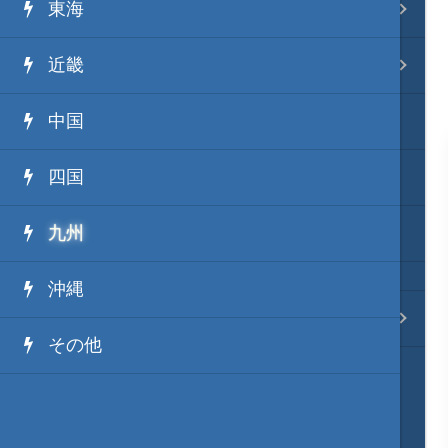
東海
事変 地域分類
近畿
逸話 分類一覧
中国
戦国ニュース
四国
寺社・城・庭園ニュース
九州
信長の野望ニュース
沖縄
質問・コンタクト
その他