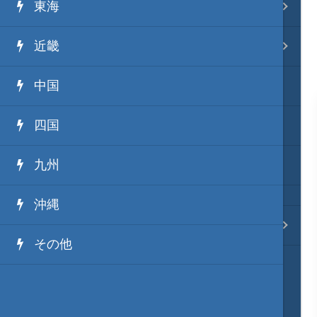
東海
事変 地域分類
近畿
逸話 分類一覧
中国
戦国ニュース
四国
寺社・城・庭園ニュース
九州
信長の野望ニュース
沖縄
質問・コンタクト
その他