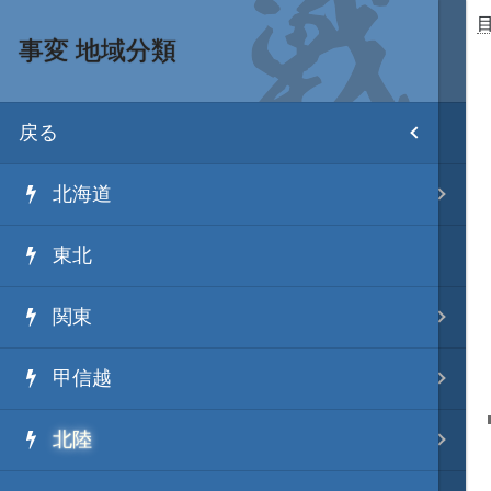
事変 地域分類
目次
戻る
ホーム
北海道
武将 読み一覧
東北
姫 読み一覧
関東
家宝 分類一覧
甲信越
城 地域分類
北陸
合戦 地域分類