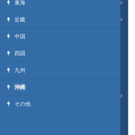
東海
事変 地域分類
近畿
逸話 分類一覧
中国
戦国ニュース
四国
寺社・城・庭園ニュース
九州
信長の野望ニュース
沖縄
質問・コンタクト
その他