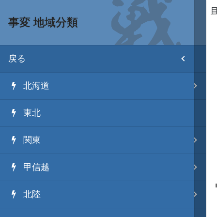
事変 地域分類
目次
戻る
ホーム
北海道
武将 読み一覧
東北
姫 読み一覧
関東
家宝 分類一覧
甲信越
城 地域分類
北陸
合戦 地域分類