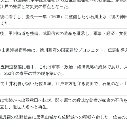
戸大火は、戦国期の軍事優先都市から近世計画都市への転換点。家
江戸の発展と防災史の原点となった。
後に着手し、慶長十一年（1606）に整備した小石川上水（後の
えた。
後、甲州街道を整備。武田信玄の遺産を継承し、軍事・経済・文
年)の中山道鴻巣宿整備は、徳川幕府の国家建設プロジェクト。伝馬制
年に五街道整備に着手。これは軍事・政治・経済戦略の総体であり
、260年の泰平の世の礎を築いた。
命で土井利勝が築いた佐倉城。江戸東方を守る要衝で、石垣のない
は常陸から出羽秋田へ転封。関ヶ原での曖昧な態度が家康の不信
立し、近世大名へと再生。
臣恩顧の佐野信吉に唐沢山城から佐野城への移転を命じた。信吉の