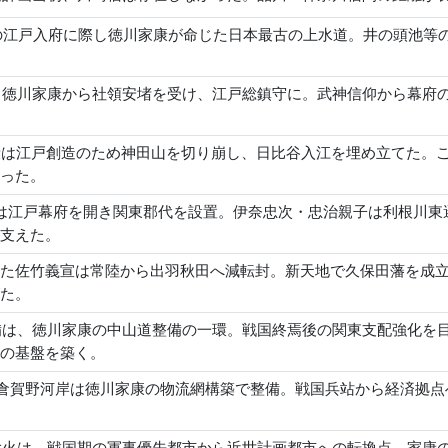
0）の江戸入府に際し徳川家康が命じた日本最古の上水道。井の頭池
年、徳川家康から社領安堵を受け、江戸総鎮守に。武神信仰から幕
康は江戸創造のため神田山を切り崩し、日比谷入江を埋め立てた。
った。
は江戸幕府を開き関東郡代を設置。伊奈忠次・忠治親子は利根川東
支えた。
た佐竹義宣は常陸から出羽秋田へ減転封。新天地で久保田藩を成
た。
整備は、徳川家康の中山道整備の一環。戦国終焉後の関東支配強化
の基盤を築く。
年）倉賀野河岸は徳川家康の物流網構築で整備。戦国兵站から経済拠