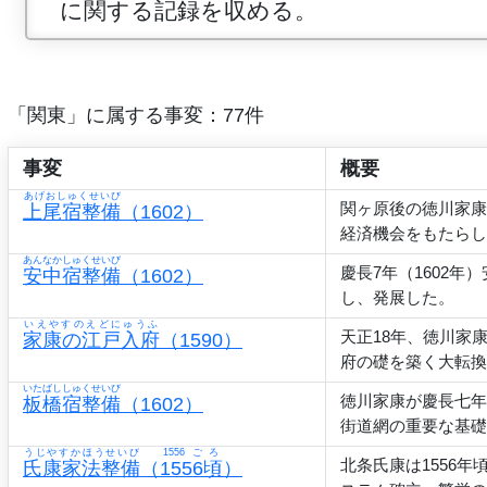
に関する記録を収める。
「関東」に属する事変：77件
事変
概要
あげおしゅくせいび
関ヶ原後の徳川家康
上尾宿整備
（1602）
経済機会をもたらし
あんなかしゅくせいび
慶長7年（1602
安中宿整備
（1602）
し、発展した。
いえやすのえどにゅうふ
天正18年、徳川家
家康の江戸入府
（1590）
府の礎を築く大転換
いたばししゅくせいび
徳川家康が慶長七年
板橋宿整備
（1602）
街道網の重要な基礎
うじやすかほうせいび
1556ごろ
北条氏康は1556
氏康家法整備
（
1556頃
）