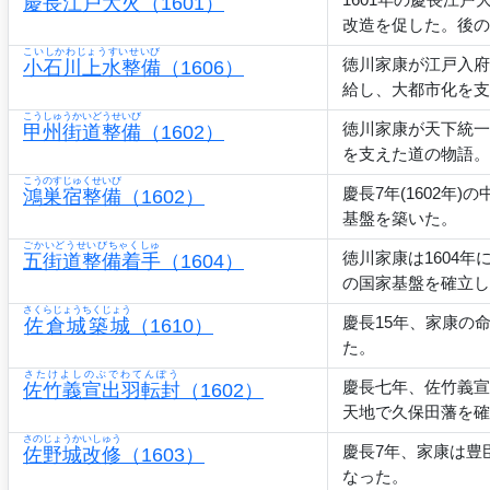
1601年の慶長江
慶長江戸大火
（1601）
改造を促した。後の
こいしかわじょうすいせいび
徳川家康が江戸入府
小石川上水整備
（1606）
給し、大都市化を支
こうしゅうかいどうせいび
徳川家康が天下統一
甲州街道整備
（1602）
を支えた道の物語。
こうのすじゅくせいび
慶長7年(1602
鴻巣宿整備
（1602）
基盤を築いた。
ごかいどうせいびちゃくしゅ
徳川家康は1604
五街道整備着手
（1604）
の国家基盤を確立し
さくらじょうちくじょう
慶長15年、家康の
佐倉城築城
（1610）
た。
さたけよしのぶでわてんぽう
慶長七年、佐竹義宣
佐竹義宣出羽転封
（1602）
天地で久保田藩を確
さのじょうかいしゅう
慶長7年、家康は豊
佐野城改修
（1603）
なった。