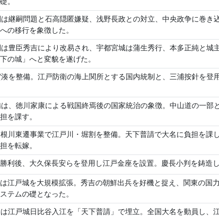
礎。
国綱は継嗣問題と石高隠匿嫌疑、浅野長政との対立、中央政争に巻
への移行を象徴した。
国綱は豊臣秀吉により改易され、宇都宮城は蒲生秀行、本多正純と
下の城」へと変貌を遂げた。
浦賀湊を整備。江戸防衛の海上関所とする国内統制と、三浦按針を
整備は、徳川家康による戦国終焉後の国家統治の象徴。中山道の一
担を課す。
利根川東遷事業で江戸川・堀割を整備。天下普請で大名に負担を課
担を転嫁。
勝利後、大久保長安らを登用し江戸金座を設置。慶長小判を鋳造
は江戸城を大規模拡張。秀吉の朝鮮出兵を好機と捉え、関東の国
ステムの礎となった。
康は江戸城日比谷入江を「天下普請」で埋立。全国大名を動員し、