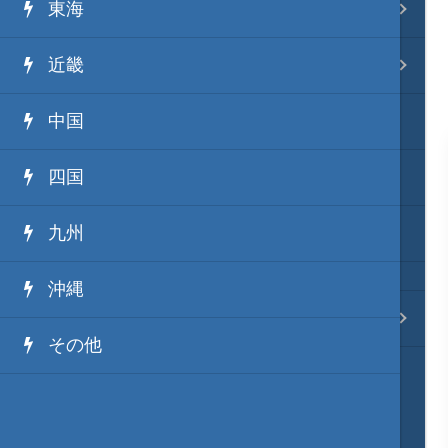
東海
事変 地域分類
近畿
逸話 分類一覧
中国
戦国ニュース
四国
寺社・城・庭園ニュース
九州
信長の野望ニュース
沖縄
質問・コンタクト
その他