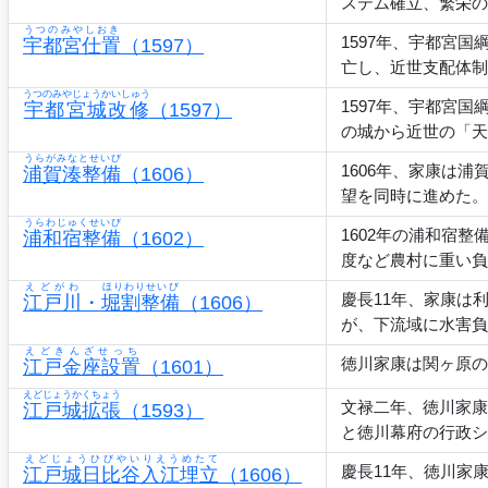
ステム確立、繁栄の
うつのみやしおき
1597年、宇都宮
宇都宮仕置
（1597）
亡し、近世支配体制
うつのみやじょうかいしゅう
1597年、宇都宮
宇都宮城改修
（1597）
の城から近世の「天
うらがみなとせいび
1606年、家康は
浦賀湊整備
（1606）
望を同時に進めた。
うらわじゅくせいび
1602年の浦和宿
浦和宿整備
（1602）
度など農村に重い負
えどがわ
ほりわりせいび
慶長11年、家康は
江戸川
・
堀割整備
（1606）
が、下流域に水害負
えどきんざせっち
徳川家康は関ヶ原の
江戸金座設置
（1601）
えどじょうかくちょう
文禄二年、徳川家康
江戸城拡張
（1593）
と徳川幕府の行政シ
えどじょうひびやいりえうめたて
慶長11年、徳川家
江戸城日比谷入江埋立
（1606）