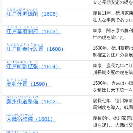
立と長期安定の礎を
えどそとぼりくっさく
慶長11年、徳川家
江戸外堀掘削
（1606）
壮大な事業であった
えどばくふかいふ
家康、関ヶ原の勝利
江戸幕府開府
（1603）
世の礎を築いた。
えどまちぶぎょうせっち
1608年、徳川幕
江戸町奉行設置
（1608）
制確立と江戸の発展
えどまちわりかくちょう
家康、慶長九年に江
江戸町割拡張
（1604）
川長期支配の礎を築
おううしおき
1590年、秀吉は
奥羽仕置
（1590）
を鎮圧し天下統一を
おうしゅうかいどうせいび
慶長七年、徳川家康
奥州街道整備
（1602）
馬制度を導入。戦国
おおいそしゅくせいび
慶長6年、徳川家康
大磯宿整備
（1601）
担を課し、大磯は交
おおたきじょうかいしゅう