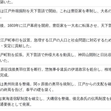
築いた。
康は江戸外堀掘削を天下普請で開始。これは豊臣家を牽制し、大名
。
後、1603年に江戸幕府を開府。豊臣家を一大名に転落させ、天下
府は江戸町奉行を設置。急増する江戸の人口と社会問題に対応する
・安定に貢献した。
戸町割を拡張。天下普請で外様大名を動員し、神田山開削と日比
いた。
小田原征伐後奥羽仕置を断行。惣無事令違反の伊達政宗を処分し、
完成。
は奥州街道を整備。関ヶ原後の奥羽を統制し、江戸からの支配を
の終焉を告げ、泰平の礎を築く。
は東海道宿駅制度を確立し、大磯宿を整備。後北条氏の伝馬制度を
通要衝として発展。