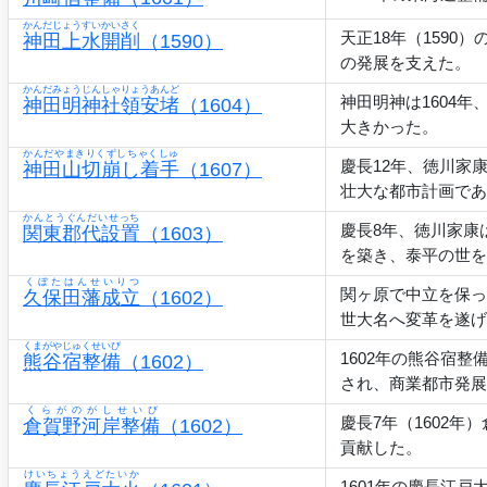
かんだじょうすいかいさく
天正18年（159
神田上水開削
（1590）
の発展を支えた。
かんだみょうじんしゃりょうあんど
神田明神は1604
神田明神社領安堵
（1604）
大きかった。
かんだやまきりくずしちゃくしゅ
慶長12年、徳川家
神田山切崩し着手
（1607）
壮大な都市計画であ
かんとうぐんだいせっち
慶長8年、徳川家康
関東郡代設置
（1603）
を築き、泰平の世を
くぼたはんせいりつ
関ヶ原で中立を保っ
久保田藩成立
（1602）
世大名へ変革を遂げ
くまがやじゅくせいび
1602年の熊谷宿
熊谷宿整備
（1602）
され、商業都市発展
くらがのがしせいび
慶長7年（1602
倉賀野河岸整備
（1602）
貢献した。
けいちょうえどたいか