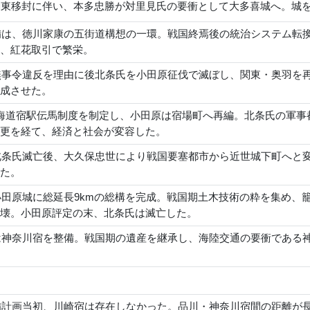
関東移封に伴い、本多忠勝が対里見氏の要衝として大多喜城へ。城
整備は、徳川家康の五街道構想の一環。戦国終焉後の統治システム
、紅花取引で繁栄。
惣無事令違反を理由に後北条氏を小田原征伐で滅ぼし、関東・奥羽
成させた。
海道宿駅伝馬制度を制定し、小田原は宿場町へ再編。北条氏の軍事
更を経て、経済と社会が変容した。
は北条氏滅亡後、大久保忠世により戦国要塞都市から近世城下町へ
た。
は小田原城に総延長9kmの総構を完成。戦国期土木技術の粋を集め
壊。小田原評定の末、北条氏は滅亡した。
康は神奈川宿を整備。戦国期の遺産を継承し、海陸交通の要衝であ
整備計画当初、川崎宿は存在しなかった。品川・神奈川宿間の距離が長