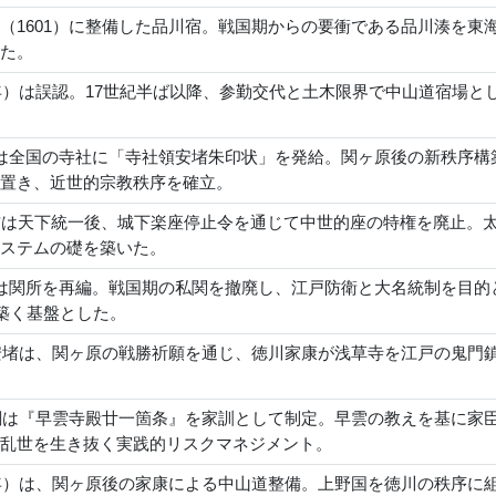
（1601）に整備した品川宿。戦国期からの要衝である品川湊を
た。
2年）は誤認。17世紀半ば以降、参勤交代と土木限界で中山道宿場と
は全国の寺社に「寺社領安堵朱印状」を発給。関ヶ原後の新秩序構
置き、近世的宗教秩序を確立。
吉は天下統一後、城下楽座停止令を通じて中世的座の特権を廃止。
ステムの礎を築いた。
は関所を再編。戦国期の私関を撤廃し、江戸防衛と大名統制を目的
を築く基盤とした。
領安堵は、関ヶ原の戦勝祈願を通じ、徳川家康が浅草寺を江戸の鬼
氏綱は『早雲寺殿廿一箇条』を家訓として制定。早雲の教えを基に
乱世を生き抜く実践的リスクマネジメント。
2年）は、関ヶ原後の家康による中山道整備。上野国を徳川の秩序