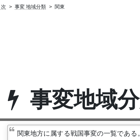
目次
事変 地域分類
関東
事変地域分
関東地方に属する戦国事変の一覧である