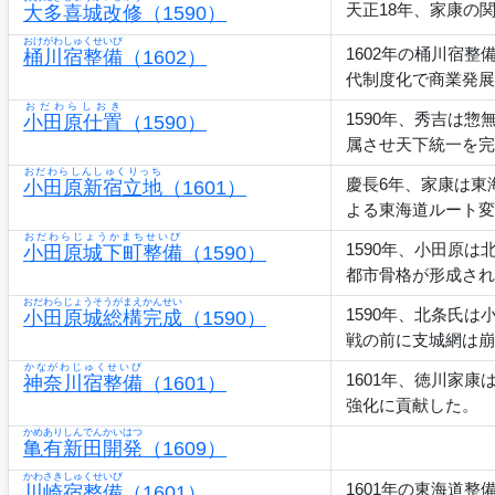
天正18年、家康の
大多喜城改修
（1590）
おけがわしゅくせいび
1602年の桶川宿
桶川宿整備
（1602）
代制度化で商業発展
おだわらしおき
1590年、秀吉は
小田原仕置
（1590）
属させ天下統一を完
おだわらしんしゅくりっち
慶長6年、家康は東
小田原新宿立地
（1601）
よる東海道ルート変
おだわらじょうかまちせいび
1590年、小田原
小田原城下町整備
（1590）
都市骨格が形成され
おだわらじょうそうがまえかんせい
1590年、北条氏
小田原城総構完成
（1590）
戦の前に支城網は崩
かながわじゅくせいび
1601年、徳川家
神奈川宿整備
（1601）
強化に貢献した。
かめありしんでんかいはつ
亀有新田開発
（1609）
かわさきしゅくせいび
1601年の東海道
川崎宿整備
（1601）