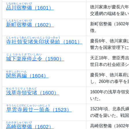
しながわしゅくせいび
徳川家康が慶長六年
品川宿整備
（1601）
交通網の端緒を築い
しんまちじゅくせいび
新町宿整備（160
新町宿整備
（1602）
徴。
じしゃりょうあんどしゅいんじょうはっきゅう
慶長6年、徳川家康
寺社領安堵朱印状発給
（1601）
響力を国家管理下に
じょうからくざていしれい
天正18年、豊臣秀
城下楽座停止令
（1590）
世日本の社会経済シ
せきしょさいへん
慶長9年、徳川幕府
関所再編
（1604）
し、260年の泰平
せんそうじりょうあんど
1600年の浅草寺
浅草寺領安堵
（1600）
いた。
そううんじどのにじゅういっかじょう
1523年頃、北条
早雲寺殿廿一箇条
（1523）
の礎を築いた。戦国
たかさきしゅくせいび
高崎宿整備（160
高崎宿整備
（1602）