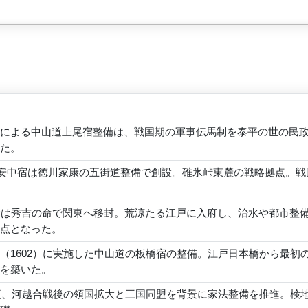
による中山道上尾宿整備は、戦国期の軍事伝馬制を泰平の世の民
た。
年）安中宿は徳川家康の五街道整備で創設。碓氷峠東麓の戦略拠点。
康は秀吉の命で関東へ移封。荒涼たる江戸に入府し、治水や都市整
点となった。
（1602）に実施した中山道の板橋宿の整備。江戸日本橋から最
を築いた。
年頃、河越合戦後の領国拡大と三国同盟を背景に家法整備を推進。