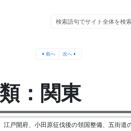
前へ
次へ
類：関東
。江戸開府、小田原征伐後の領国整備、五街道