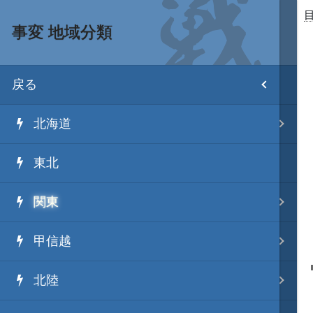
事変 地域分類
目次
戻る
ホーム
北海道
武将 読み一覧
東北
姫 読み一覧
関東
家宝 分類一覧
甲信越
城 地域分類
北陸
合戦 地域分類