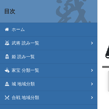
目次
ホーム
武将 読み一覧
姫 読み一覧
家宝 分類一覧
城 地域分類
合戦 地域分類