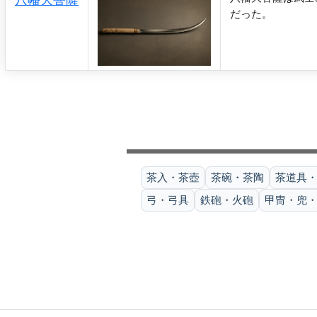
八幡大菩薩
だった。
茶入・茶壺
茶碗・茶陶
茶道具
弓・弓具
鉄砲・火砲
甲冑・兜