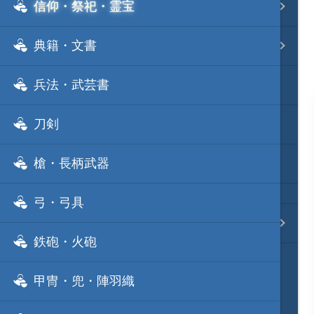
信仰・祭祀・霊宝
事変 地域分類
典籍・文書
逸話 分類一覧
兵法・武芸書
戦国ニュース
刀剣
寺社・城・庭園ニュース
槍・長柄武器
信長の野望ニュース
弓・弓具
質問・コンタクト
鉄砲・火砲
甲冑・兜・陣羽織