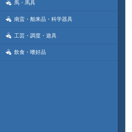
馬・馬具
南蛮・舶来品・科学器具
工芸・調度・遊具
飲食・嗜好品