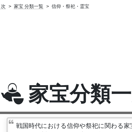
目次
家宝 分類一覧
信仰・祭祀・霊宝
家宝分類一
戦国時代における信仰や祭祀に関わる家