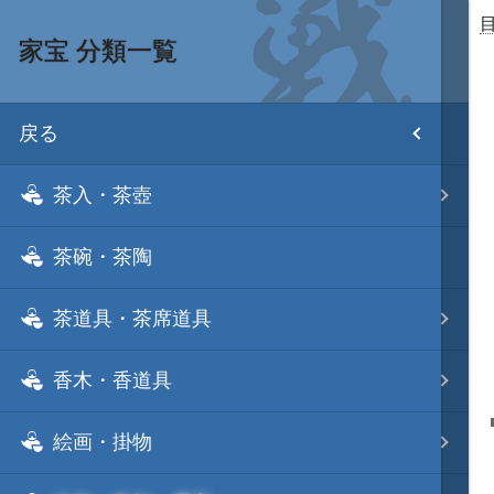
家宝 分類一覧
目次
戻る
ホーム
茶入・茶壺
武将 読み一覧
茶碗・茶陶
姫 読み一覧
茶道具・茶席道具
家宝 分類一覧
香木・香道具
城 地域分類
絵画・掛物
合戦 地域分類