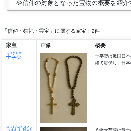
や信仰の対象となった宝物の概要を紹介
「信仰・祭祀・霊宝」に属する家宝：2件
家宝
画像
概要
じゅうじか
十字架は戦国日本
十字架
経て潜伏し、日本
はちまんだいぼさつ
八幡大菩薩は武士