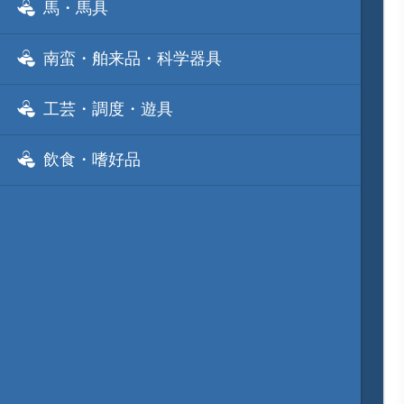
馬・馬具
南蛮・舶来品・科学器具
工芸・調度・遊具
飲食・嗜好品