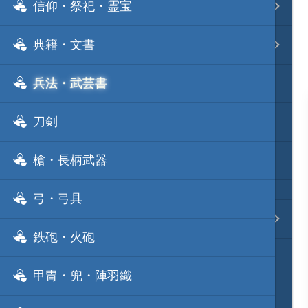
信仰・祭祀・霊宝
事変 地域分類
典籍・文書
逸話 分類一覧
兵法・武芸書
戦国ニュース
刀剣
寺社・城・庭園ニュース
槍・長柄武器
信長の野望ニュース
弓・弓具
質問・コンタクト
鉄砲・火砲
甲冑・兜・陣羽織