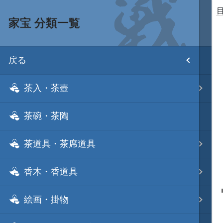
家宝 分類一覧
目次
戻る
ホーム
茶入・茶壺
武将 読み一覧
茶碗・茶陶
姫 読み一覧
茶道具・茶席道具
家宝 分類一覧
香木・香道具
城 地域分類
絵画・掛物
合戦 地域分類