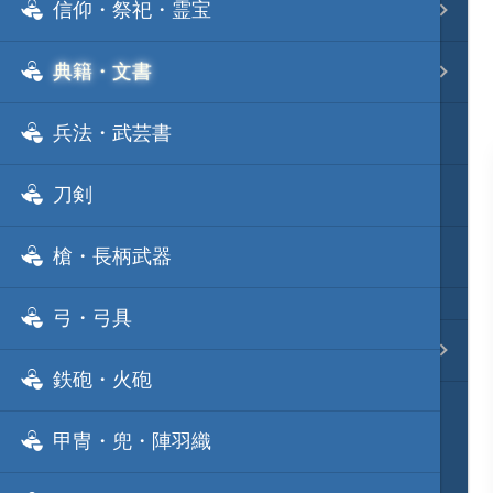
信仰・祭祀・霊宝
事変 地域分類
典籍・文書
逸話 分類一覧
兵法・武芸書
戦国ニュース
刀剣
寺社・城・庭園ニュース
槍・長柄武器
信長の野望ニュース
弓・弓具
質問・コンタクト
鉄砲・火砲
甲冑・兜・陣羽織