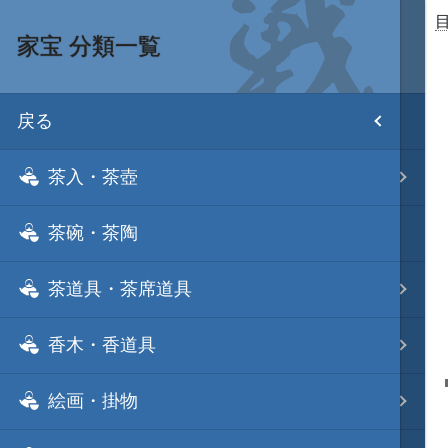
家宝 分類一覧
目次
戻る
ホーム
茶入・茶壺
武将 読み一覧
茶碗・茶陶
姫 読み一覧
茶道具・茶席道具
家宝 分類一覧
香木・香道具
城 地域分類
絵画・掛物
合戦 地域分類