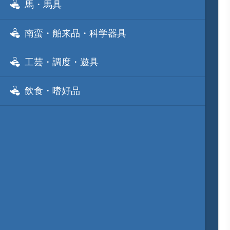
馬・馬具
南蛮・舶来品・科学器具
工芸・調度・遊具
飲食・嗜好品