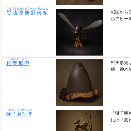
くろうるしぬりとうかんなりかぶと
戦国から
黒漆塗唐冠形兜
己アピー
しいのみなりかぶと
椎実形兜
椎実形兜
穣、神木
ししがしらつきかぶと
「獅子頭
獅子頭付兜
には「変