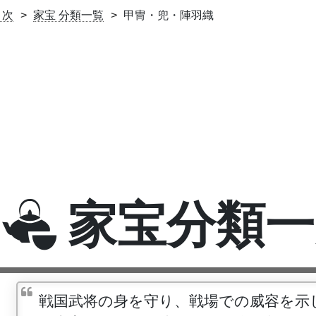
目次
家宝 分類一覧
甲冑・兜・陣羽織
家宝分類一
戦国武将の身を守り、戦場での威容を示