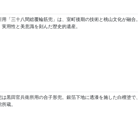
所用「三十八間総覆輪筋兜」は、室町後期の技術と桃山文化が融合
、実用性と美意識を刻んだ歴史的遺産。
兜は黒田官兵衛所用の合子形兜。銀箔下地に透漆を施した白檀塗で
館所蔵。