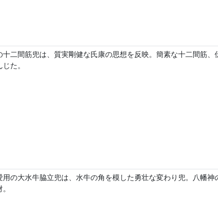
の十二間筋兜は、質実剛健な氏康の思想を反映。簡素な十二間筋、
んじた。
愛用の大水牛脇立兜は、水牛の角を模した勇壮な変わり兜。八幡神
財。