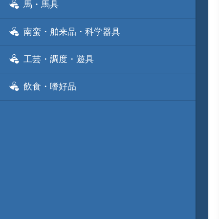
馬・馬具
南蛮・舶来品・科学器具
工芸・調度・遊具
飲食・嗜好品