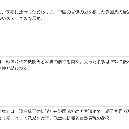
江戸初期に流行した変わり兜。中国の官僚の冠を模した異国風の唐
ルやステータスを示す。
は、戦国時代の機能美と武将の個性を両立。尖った形状は防御に優
信仰と結びつく。
付兜」は、護良親王の伝説から戦国武将の美意識まで、獅子意匠の
わり兜」として武威を誇示。武士の祈願と自己表現の象徴。