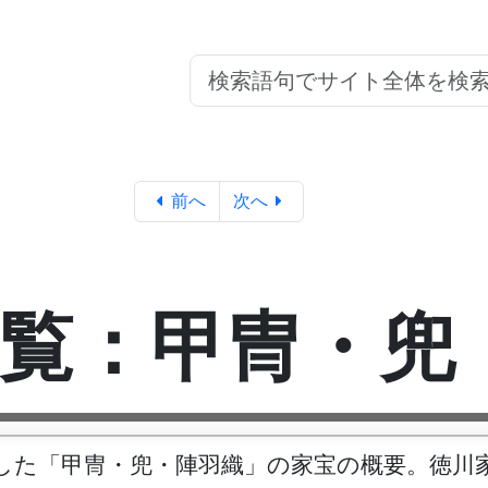
前へ
次へ
覧：甲冑・兜
した「甲冑・兜・陣羽織」の家宝の概要。徳川