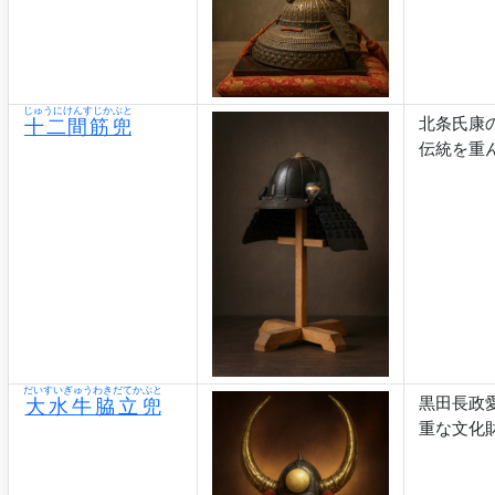
じゅうにけんすじかぶと
北条氏康
十二間筋兜
伝統を重
だいすいぎゅうわきだてかぶと
黒田長政
大水牛脇立兜
重な文化