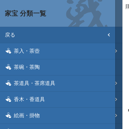
家宝 分類一覧
目次
戻る
ホーム
茶入・茶壺
武将 読み一覧
茶碗・茶陶
姫 読み一覧
茶道具・茶席道具
家宝 分類一覧
香木・香道具
城 地域分類
絵画・掛物
合戦 地域分類