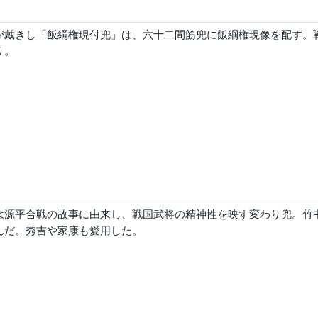
が戴きし「飯綱権現付兜」は、六十二間筋兜に飯綱権現像を配す。
り。
は源平合戦の故事に由来し、戦国武将の精神性を映す変わり兜。竹
んだ。秀吉や家康も愛用した。