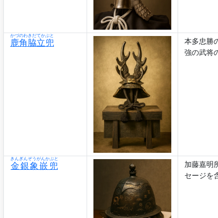
かづのわきだてかぶと
本多忠勝
鹿角脇立兜
強の武将
きんぎんぞうがんかぶと
加藤嘉明
金銀象嵌兜
セージを