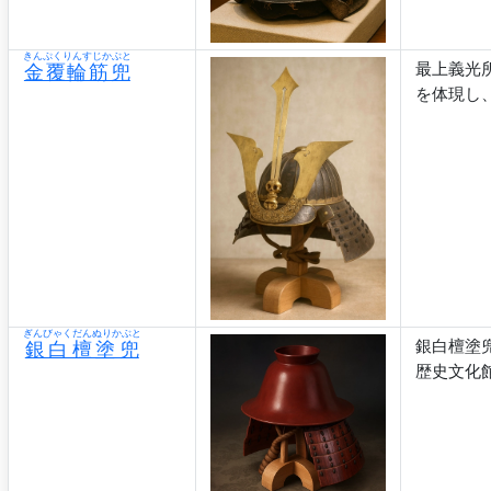
きんぷくりんすじかぶと
最上義光
金覆輪筋兜
を体現し
ぎんびゃくだんぬりかぶと
銀白檀塗
銀白檀塗兜
歴史文化