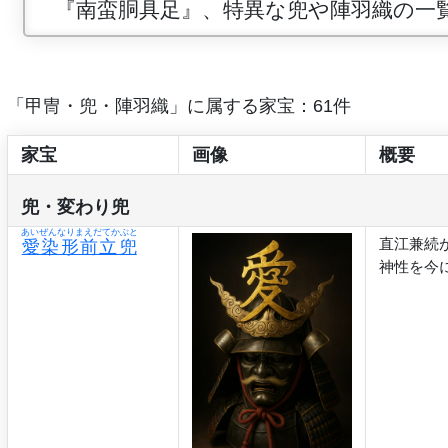
『南蛮胴具足』、特異な兜や陣羽織の一
「甲冑・兜・陣羽織」に属する家宝：61件
家宝
画像
概要
兜・変わり兜
あいぜんなりまえだてかぶと
直江兼続
愛染形前立兜
神性を今