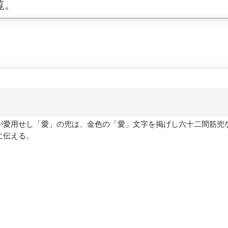
覧。
が愛用せし「愛」の兜は、金色の「愛」文字を掲げし六十二間筋兜
に伝える。