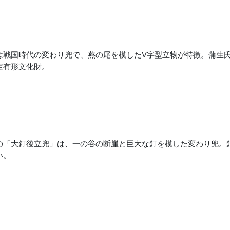
は戦国時代の変わり兜で、燕の尾を模したV字型立物が特徴。蒲生
定有形文化財。
の「大釘後立兜」は、一の谷の断崖と巨大な釘を模した変わり兜。
い。