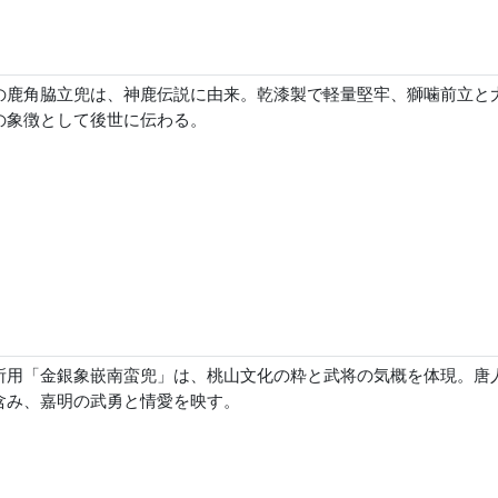
の鹿角脇立兜は、神鹿伝説に由来。乾漆製で軽量堅牢、獅噛前立と
の象徴として後世に伝わる。
所用「金銀象嵌南蛮兜」は、桃山文化の粋と武将の気概を体現。唐
含み、嘉明の武勇と情愛を映す。