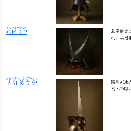
えんびなりかぶと
燕尾形兜
燕尾形兜
れ、県指
おおくぎうしろだてかぶと
徳川家康
大釘後立兜
利への願