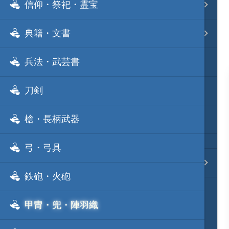
信仰・祭祀・霊宝
事変 地域分類
典籍・文書
逸話 分類一覧
兵法・武芸書
戦国ニュース
刀剣
寺社・城・庭園ニュース
槍・長柄武器
信長の野望ニュース
弓・弓具
質問・コンタクト
鉄砲・火砲
甲冑・兜・陣羽織