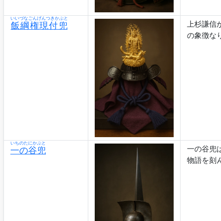
いいづなごんげんつきかぶと
上杉謙信
飯綱権現付兜
の象徴な
いちのたにかぶと
一の谷兜
一の谷兜
物語を刻