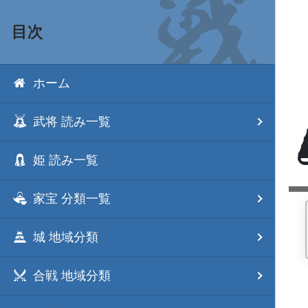
目次
ホーム
武将 読み一覧
姫 読み一覧
家宝 分類一覧
城 地域分類
合戦 地域分類