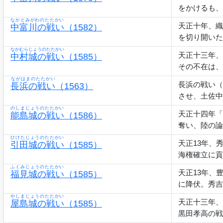
をかけるも、
なかとみがわのたたかい
天正十年、織
中富川の戦い
（1582）
を切り開いた
なかむらじょうのたたかい
天正十三年、
中村城の戦い
（1585）
その不在は、
ながはまのたたかい
長浜の戦い（
長浜の戦い
（1563）
させ、土佐中
のしまじょうのたたかい
天正十四年「
能島城の戦い
（1586）
奪い、陸の論
ひけたじょうのたたかい
天正13年、
引田城の戦い
（1585）
海権確立に貢
ふくみじょうのたたかい
天正13年、
福見城の戦い
（1585）
に降伏。秀吉
やしまじょうのたたかい
天正十三年、
屋島城の戦い
（1585）
黒田孝高の戦