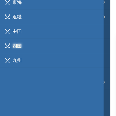
東海
事変 地域分類
近畿
逸話 分類一覧
中国
戦国ニュース
四国
寺社・城・庭園ニュース
九州
信長の野望ニュース
質問・コンタクト