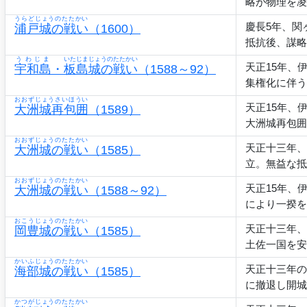
略が物理を凌
うらどじょうのたたかい
慶長5年、関
浦戸城の戦い
（1600）
抵抗後、謀略
うわじま
いたじまじょうのたたかい
天正15年、
宇和島
・
板島城の戦い
（1588～92）
集権化に伴う
おおずじょうさいほうい
天正15年、
大洲城再包囲
（1589）
大洲城再包囲
おおずじょうのたたかい
天正十三年、
大洲城の戦い
（1585）
立。無益な抵
おおずじょうのたたかい
天正15年、
大洲城の戦い
（1588～92）
により一揆を
おこうじょうのたたかい
天正十三年、
岡豊城の戦い
（1585）
土佐一国を安
かいふじょうのたたかい
天正十三年の
海部城の戦い
（1585）
に撤退し開城
かつがじょうのたたかい