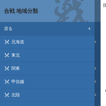
合戦 地域分類
目次
戻る
ホーム
北海道
武将 読み一覧
東北
姫 読み一覧
関東
家宝 分類一覧
甲信越
城 地域分類
北陸
合戦 地域分類