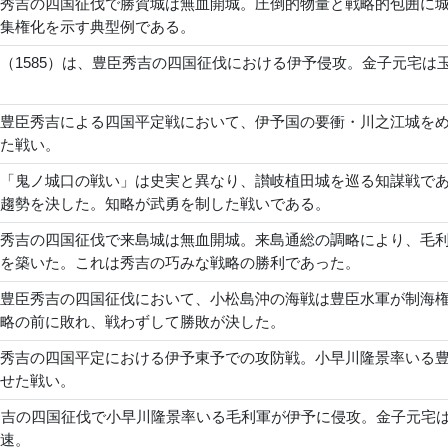
秀吉の四国征伐で勝賀城は無血開城。圧倒的物量と戦略的包囲に
集権化を示す典型例である。
（1585）は、豊臣秀吉の四国征伐における伊予侵攻。金子元宅
豊臣秀吉による四国平定戦において、伊予国の要衝・川之江城を
た戦い。
「鬼ノ城口の戦い」は史実と異なり、讃岐植田城を巡る知謀戦で
趨勢を決した。知略が武勇を制した戦いである。
秀吉の四国征伐で来島城は無血開城。来島通総の調略により、毛
を築いた。これは秀吉の巧みな戦略の勝利であった。
豊臣秀吉の四国征伐において、小松島沖の海戦は豊臣水軍が制海
略の前に敗れ、戦わずして勝敗が決した。
秀吉の四国平定における伊予東予での攻防戦。小早川隆景率いる
せた戦い。
秀吉の四国征伐で小早川隆景率いる毛利軍が伊予に侵攻。金子元宅
速。