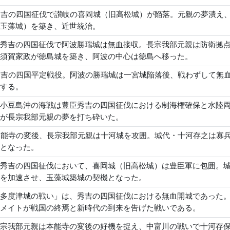
秀吉の四国征伐で讃岐の喜岡城（旧高松城）が陥落。元親の夢潰え
玉藻城）を築き、近世統治。
秀吉の四国征伐で阿波勝瑞城は無血接収。長宗我部元親は防衛拠
須賀家政が徳島城を築き、阿波の中心は徳島へ移った。
秀吉の四国平定戦役。阿波の勝瑞城は一宮城陥落後、戦わずして無
する。
小豆島沖の海戦は豊臣秀吉の四国征伐における制海権確保と水陸
が長宗我部元親の夢を打ち砕いた。
本能寺の変後、長宗我部元親は十河城を攻囲。城代・十河存之は寡
となった。
秀吉の四国征伐において、喜岡城（旧高松城）は豊臣軍に包囲。
を加速させ、玉藻城築城の契機となった。
多度津城の戦い」は、秀吉の四国征伐における無血開城であった
メイトが戦国の終焉と新時代の到来を告げた戦いである。
宗我部元親は本能寺の変後の好機を捉え、中富川の戦いで十河存