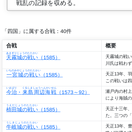
戦乱の記録を収める。
「四国」に属する合戦：40件
合戦
概要
あまぎりじょうのたたかい
天霧城の戦い
天霧城の戦い
（1585）
川氏は戦わず
いちのみやじょうのたたかい
天正13年、
一宮城の戦い
（1585）
この戦いは四
いまばり
くるしましゅうへんかいせん
瀬戸内の村上
今治
・
来島周辺海戦
（1573～92）
により海賊の
うえだじょうのたたかい
天正十三年、
植田城の戦い
（1585）
た。三つの「
うしきじょうのたたかい
天正13年、
牛岐城の戦い
（1585）