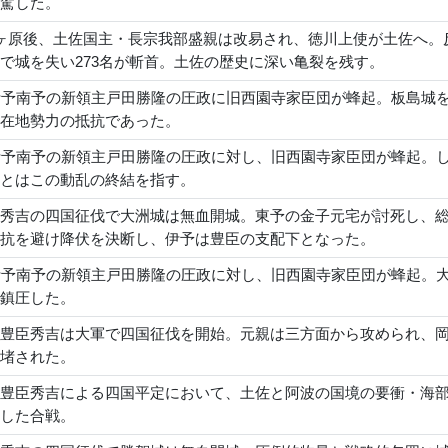
駕した。
ヶ原後、土佐国主・長宗我部盛親は改易され、徳川上使が土佐へ。
で城を失い273名が斬首。土佐の歴史に深い亀裂を残す。
伊予南予の新領主戸田勝隆の圧政に旧西園寺家臣団が蜂起。板島城
在地勢力の抵抗であった。
伊予南予の新領主戸田勝隆の圧政に対し、旧西園寺家臣団が蜂起。
とはこの動乱の終結を指す。
秀吉の四国征伐で大洲城は無血開城。東予の金子元宅が討死し、
抗を避け降伏を決断し、伊予は豊臣の支配下となった。
伊予南予の新領主戸田勝隆の圧政に対し、旧西園寺家臣団が蜂起。
鎮圧した。
豊臣秀吉は大軍で四国征伐を開始。元親は三方面から攻められ、
堵された。
豊臣秀吉による四国平定において、土佐と阿波の国境の要衝・海
した合戦。