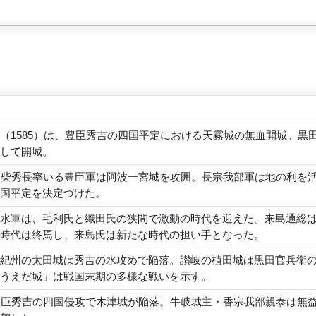
（1585）は、豊臣秀吉の四国平定における天霧城の無血開城。
して開城。
羽柴秀長率いる豊臣軍は阿波一宮城を攻囲。長宗我部軍は地の利を
国平定を決定づけた。
水軍は、毛利氏と織田氏の狭間で激動の時代を迎えた。来島通総
時代は終焉し、来島氏は新たな時代の担い手となった。
紀州の太田城は秀吉の水攻めで陥落。讃岐の植田城は黒田官兵衛
うえだ城」は戦国末期の多様な戦いを示す。
豊臣秀吉の四国侵攻で木津城が陥落。牛岐城主・香宗我部親泰は無