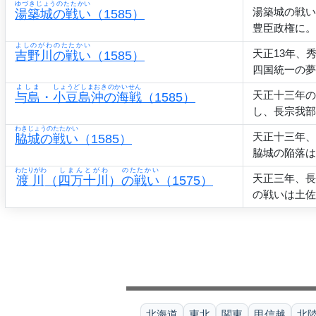
ゆづきじょうのたたかい
湯築城の戦い
湯築城の戦い
（1585）
豊臣政権に。
よしのがわのたたかい
天正13年、
吉野川の戦い
（1585）
四国統一の夢
よしま
しょうどしまおきのかいせん
天正十三年の
与島
・
小豆島沖の海戦
（1585）
し、長宗我部
わきじょうのたたかい
天正十三年、
脇城の戦い
（1585）
脇城の陥落は
わたりがわ
しまんとがわ
のたたかい
天正三年、長
渡川
（
四万十川
）
の戦い
（1575）
の戦いは土佐
北海道
東北
関東
甲信越
北