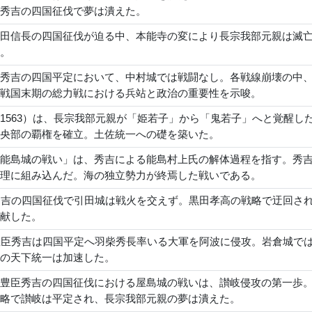
秀吉の四国征伐で夢は潰えた。
田信長の四国征伐が迫る中、本能寺の変により長宗我部元親は滅
。
秀吉の四国平定において、中村城では戦闘なし。各戦線崩壊の中
戦国末期の総力戦における兵站と政治の重要性を示唆。
1563）は、長宗我部元親が「姫若子」から「鬼若子」へと覚醒
央部の覇権を確立。土佐統一への礎を築いた。
能島城の戦い」は、秀吉による能島村上氏の解体過程を指す。秀
理に組み込んだ。海の独立勢力が終焉した戦いである。
秀吉の四国征伐で引田城は戦火を交えず。黒田孝高の戦略で迂回さ
献した。
豊臣秀吉は四国平定へ羽柴秀長率いる大軍を阿波に侵攻。岩倉城で
の天下統一は加速した。
豊臣秀吉の四国征伐における屋島城の戦いは、讃岐侵攻の第一歩
略で讃岐は平定され、長宗我部元親の夢は潰えた。