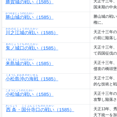
天正十三年、
勝賀城の戦い
（1585）
国末期の中央
かつやまじょうのたたかい
勝山城の戦い
勝山城の戦い
（1585）
権に。
かわのえじょうのたたかい
天正十三年の
川之江城の戦い
（1585）
の前に陥落し
きのじょうぐちのたたかい
天正十三年、
鬼ノ城口の戦い
（1585）
て四国征伐の
くるしまじょうのたたかい
天正十三年、
来島城の戦い
（1585）
侵攻の橋頭堡
こまつしまおきのかいせん
天正十三年、
小松島沖の海戦
（1585）
的な技術と戦
こまつじょうのたたかい
天正十三年の
小松城の戦い
（1585）
攻撃し陥落さ
さいじょう
こくぶんじぐちのたたかい
天正13年、
西条
・
国分寺口の戦い
（1585）
天下統一を加