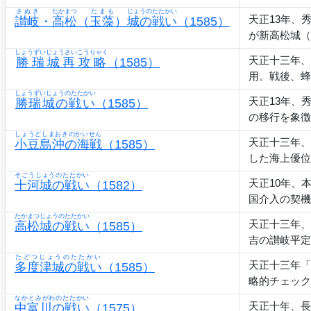
さぬき
たかまつ
たまも
じょうのたたかい
天正13年、
讃岐
・
高松
（
玉藻
）
城の戦い
（1585）
が新高松城（
しょうずいじょうさいこうりゃく
天正十三年、
勝瑞城再攻略
（1585）
用。戦後、蜂
しょうずいじょうのたたかい
天正13年、
勝瑞城の戦い
（1585）
の移行を象徴
しょうどしまおきのかいせん
天正十三年、
小豆島沖の海戦
（1585）
した海上優位
そごうじょうのたたかい
天正10年、
十河城の戦い
（1582）
国介入の契機
たかまつじょうのたたかい
天正十三年、
高松城の戦い
（1585）
吉の讃岐平定
たどつじょうのたたかい
天正十三年「
多度津城の戦い
（1585）
略的チェック
なかとみがわのたたかい
天正十年、長
中富川の戦い
（1575）