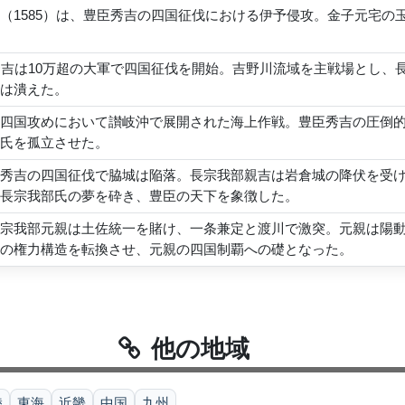
（1585）は、豊臣秀吉の四国征伐における伊予侵攻。金子元宅
秀吉は10万超の大軍で四国征伐を開始。吉野川流域を主戦場とし
は潰えた。
四国攻めにおいて讃岐沖で展開された海上作戦。豊臣秀吉の圧倒
氏を孤立させた。
秀吉の四国征伐で脇城は陥落。長宗我部親吉は岩倉城の降伏を受
長宗我部氏の夢を砕き、豊臣の天下を象徴した。
宗我部元親は土佐統一を賭け、一条兼定と渡川で激突。元親は陽
の権力構造を転換させ、元親の四国制覇への礎となった。
他の地域
陸
東海
近畿
中国
九州