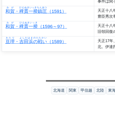
事件は関
わが
ひえぬきいっきちんあつ
天正十八
和賀
・
稗貫一揆鎮圧
（1591）
豊臣秀次
わが
ひえぬきいっき
天正十八
和賀
・
稗貫一揆
（1596～97）
旧領回復
わたり
よしだはまのたたかい
天正17
亘理
・
吉田浜の戦い
（1589）
北。伊達
北海道
関東
甲信越
北陸
東