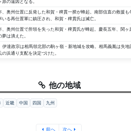
ヶ原の遠因となる。
年、奥州仕置に反発した和賀・稗貫一揆が蜂起。南部信直の救援も
率いる再仕置軍に鎮圧され、和賀・稗貫氏は滅亡。
年、奥州仕置で所領を失った和賀・稗貫氏が蜂起。慶長五年、関ヶ
の夢は潰えた。
年、伊達政宗は相馬領北部の駒ヶ嶺・新地城を攻略。相馬義胤は失
氏の浜通り支配を決定づけた。
他の地域
海
近畿
中国
四国
九州
前へ
次へ