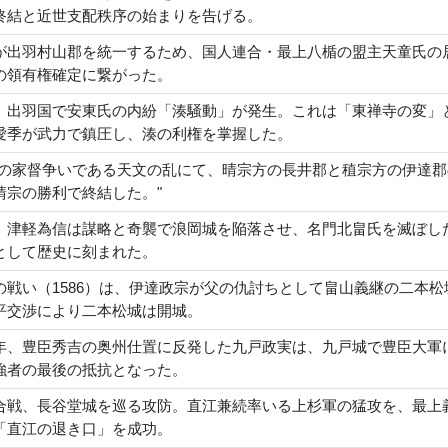
終結と近世支配秩序の始まりを告げる。
が出羽村山郡を統一するため、国人連合・最上八楯の盟主天童氏の
の領有権確定に繋がった。
、出羽国で安東氏の内紛「湊騒動」が発生。これは「東禅寺の変」
愛季が武力で鎮圧し、湊の利権を掌握した。
子の家督争いである天文の乱にて、晴宗方の長井郡と稙宗方の伊達
晴宗の勝利で終結した。"
、津軽為信は謀略と奇襲で浪岡城を陥落させ、名門北畠氏を滅ぼし
として歴史に刻まれた。
の戦い（1586）は、伊達政宗が父の仇討ちとして畠山義継の二本
平交渉により二本松城は開城。
年、豊臣秀吉の奥州仕置に反発した九戸政実は、九戸城で豊臣大軍
強者の最後の抵抗となった。
合戦、長谷堂城を巡る攻防。直江兼続率いる上杉軍の猛攻を、最上
「直江の退き口」を成功。