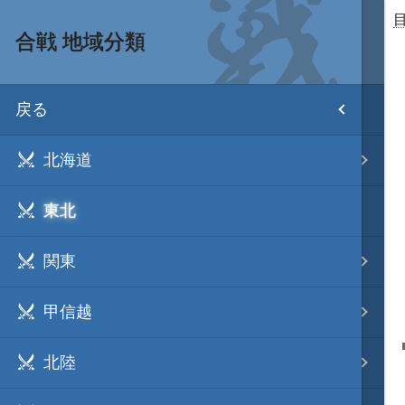
合戦 地域分類
目次
戻る
ホーム
北海道
武将 読み一覧
東北
姫 読み一覧
関東
家宝 分類一覧
甲信越
城 地域分類
北陸
合戦 地域分類