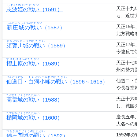
しわひめのたたかい
天正十九
志波姫の戦い
（1591）
も、近世
しんじょうじょうのたたかい
天正15
新庄城の戦い
（1587）
北方戦略
すかがわじょうのたたかい
天正17
須賀川城の戦い
（1589）
令違反で
すりあげはらのたたかい
天正十七
摺上原の戦い
（1589）
州の勢力
せんどうぐち
しらかわこみねのたたかい
仙道口・
仙道口
・
白河小峰の戦い
（1596～1615）
や長谷堂
たかはたじょうのたたかい
天正十六
高畠城の戦い
（1588）
し、戦国
たておかじょうのたたかい
慶長五年
楯岡城の戦い
（1600）
大名への
つるがおかじょうのたたかい
1592
鶴ヶ岡城の戦い
（1592）