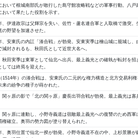
において根城南部氏が敢行した島守館攻略戦などの軍事行動。八戸
において果たした役割を示す。
年、伊達政宗は父輝宗を失い、佐竹・蘆名連合軍と人取橋で激突。
竜の野望を加速させた。
年、安東氏の内訌「湊合戦」が勃発。安東実季は檜山城に籠城し、
で減封されるも、秋田氏として近世大名へ。
、秋田実季は東軍として仙北へ出兵。最上義光との確執が転封を招
としては終焉を迎えた。
年（1514年）の湊合戦は、安東氏の二元的な権力構造と北方交易利
未来の紛争の種子が蒔かれた。
、関ヶ原の影で「北の関ヶ原」慶長出羽合戦が勃発。最上義光は寡
。
、関ヶ原に連動し、小野寺義道は宿敵最上義光への復讐のため西軍
覇権確立。奥羽の勢力図が塗り替えられた。
年、奥羽仕置で仙北一揆が勃発。小野寺義道不在の中、上杉景勝が