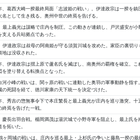
年、葛西大崎一揆最終局面「志波姫の戦い」。伊達政宗は一揆を鎮
大名として生き残る。奥州中世の終焉を告げる。
年、最上義光は謀略で庄内を制圧。この動きが連鎖し、戸沢盛安が
を支える兵站拠点であった。
年、伊達政宗は叔母の阿南姫が守る須賀川城を攻めた。家臣の裏切
領地は没収された。
年、伊達政宗は摺上原で蘆名氏を滅ぼし、南奥州の覇権を確立。こ
図を塗り替える転換点となった。
白河小峰の戦いは、関ヶ原の戦いに連動した奥羽の軍事動静を指す
城の死闘を経て、徳川家康の天下統一を決定づけた。
年、秀吉の惣無事令下で本庄繁長と最上義光が庄内を巡り激突。十
の終焉を告げた一戦。
、慶長出羽合戦。楯岡満茂は湯沢城で小野寺軍を阻止し、最上氏を
道を拓いた。
年の鶴ヶ岡城の戦いは、庄内を巡る最上・上杉氏の争いと藤島一揆の