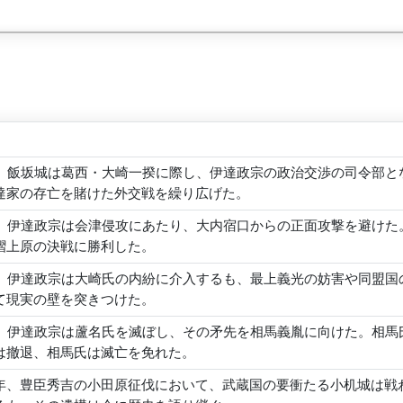
年、飯坂城は葛西・大崎一揆に際し、伊達政宗の政治交渉の司令部
達家の存亡を賭けた外交戦を繰り広げた。
年、伊達政宗は会津侵攻にあたり、大内宿口からの正面攻撃を避け
摺上原の決戦に勝利した。
年、伊達政宗は大崎氏の内紛に介入するも、最上義光の妨害や同盟
て現実の壁を突きつけた。
年、伊達政宗は蘆名氏を滅ぼし、その矛先を相馬義胤に向けた。相
は撤退、相馬氏は滅亡を免れた。
年、豊臣秀吉の小田原征伐において、武蔵国の要衝たる小机城は戦