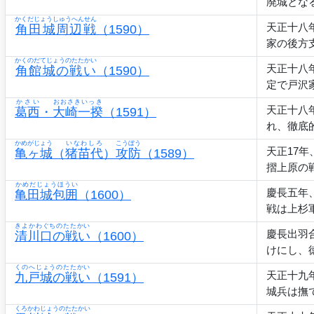
廃城とな
かくだじょうしゅうへんせん
天正十八
角田城周辺戦
（1590）
家の後方
かくのだてじょうのたたかい
天正十八
角館城の戦い
（1590）
定で戸沢
かさい
おおさきいっき
天正十八
葛西
・
大崎一揆
（1591）
れ、徹底
かめがじょう
いなわしろ
こうぼう
天正17
亀ヶ城
（
猪苗代
）
攻防
（1589）
摺上原の
かめだじょうほうい
慶長五年
亀田城包囲
（1600）
戦は上杉
きよかわぐちのたたかい
慶長出羽
清川口の戦い
（1600）
けにし、
くのへじょうのたたかい
天正十九
九戸城の戦い
（1591）
城兵は撫
くろかわじょうのたたかい