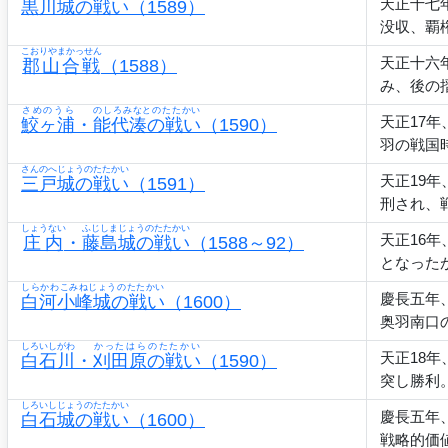
天正十七
黒川城の戦い
（1589）
没収、覇
こおりやまかっせん
天正十六
郡山合戦
（1588）
み、後の
さめのうら
のしろみなとのたたかい
天正17
鮫ヶ浦
・
能代湊の戦い
（1590）
羽の戦国
さんのへじょうのたたかい
天正19
三戸城の戦い
（1591）
刑され、
しょうない
ふじしまじょうのたたかい
天正16
庄内
・
藤島城の戦い
（1588～92）
となった
しらかわこみねじょうのたたかい
慶長五年
白河小峰城の戦い
（1600）
奥羽南口
しろいしがわ
かったはらのたたかい
天正18
白石川
・
刈田原の戦い
（1590）
突し勝利
しろいしじょうのたたかい
慶長五年
白石城の戦い
（1600）
戦略的価