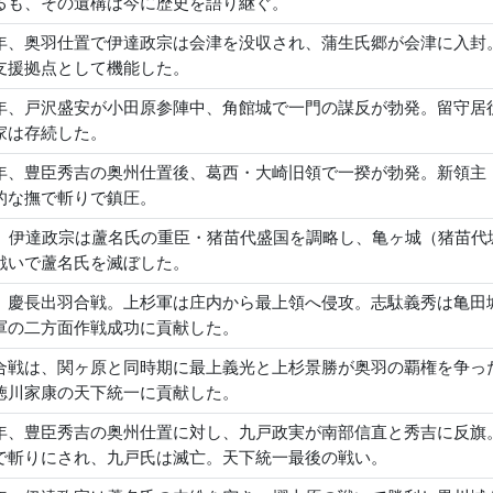
るも、その遺構は今に歴史を語り継ぐ。
年、奥羽仕置で伊達政宗は会津を没収され、蒲生氏郷が会津に入封
支援拠点として機能した。
年、戸沢盛安が小田原参陣中、角館城で一門の謀反が勃発。留守居
家は存続した。
年、豊臣秀吉の奥州仕置後、葛西・大崎旧領で一揆が勃発。新領主
的な撫で斬りで鎮圧。
年、伊達政宗は蘆名氏の重臣・猪苗代盛国を調略し、亀ヶ城（猪苗
戦いで蘆名氏を滅ぼした。
、慶長出羽合戦。上杉軍は庄内から最上領へ侵攻。志駄義秀は亀田
軍の二方面作戦成功に貢献した。
合戦は、関ヶ原と同時期に最上義光と上杉景勝が奥羽の覇権を争っ
徳川家康の天下統一に貢献した。
年、豊臣秀吉の奥州仕置に対し、九戸政実が南部信直と秀吉に反旗
で斬りにされ、九戸氏は滅亡。天下統一最後の戦い。