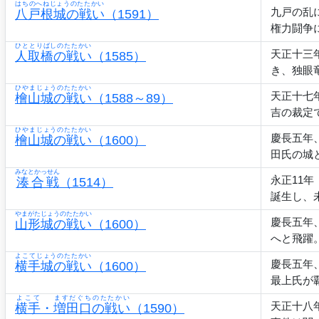
はちのへねじょうのたたかい
九戸の乱
八戸根城の戦い
（1591）
権力闘争
ひととりばしのたたかい
天正十三
人取橋の戦い
（1585）
き、独眼
ひやまじょうのたたかい
天正十七
檜山城の戦い
（1588～89）
吉の裁定
ひやまじょうのたたかい
慶長五年
檜山城の戦い
（1600）
田氏の城
みなとかっせん
永正11
湊合戦
（1514）
誕生し、
やまがたじょうのたたかい
慶長五年
山形城の戦い
（1600）
へと飛躍
よこてじょうのたたかい
慶長五年
横手城の戦い
（1600）
最上氏が
よこて
ますだぐちのたたかい
天正十八
横手
・
増田口の戦い
（1590）