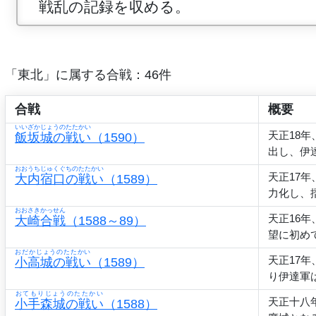
戦乱の記録を収める。
「東北」に属する合戦：46件
合戦
概要
いいざかじょうのたたかい
天正18
飯坂城の戦い
（1590）
出し、伊
おおうちじゅくぐちのたたかい
天正17
大内宿口の戦い
（1589）
力化し、
おおさきかっせん
天正16
大崎合戦
（1588～89）
望に初め
おだかじょうのたたかい
天正17
小高城の戦い
（1589）
り伊達軍
おてもりじょうのたたかい
天正十八
小手森城の戦い
（1588）