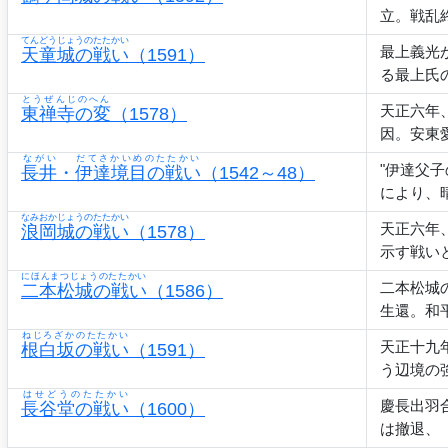
立。戦乱
てんどうじょうのたたかい
最上義光
天童城の戦い
（1591）
る最上氏
とうぜんじのへん
天正六年
東禅寺の変
（1578）
因。安東
ながい
だてさかいめのたたかい
"伊達父
長井
・
伊達境目の戦い
（1542～48）
により、
なみおかじょうのたたかい
天正六年
浪岡城の戦い
（1578）
示す戦い
にほんまつじょうのたたかい
二本松城
二本松城の戦い
（1586）
生還。和
ねじろざかのたたかい
天正十九
根白坂の戦い
（1591）
う辺境の
はせどうのたたかい
慶長出羽
長谷堂の戦い
（1600）
は撤退、