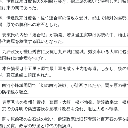
年、伊達政宗は蘆名氏の内紛を突き、摺上原の戦いで勝利し黒川城
権は束の間であった。
年、伊達政宗は蘆名・佐竹連合軍の侵攻を受け、郡山で絶対的劣勢
摺上原での勝利への布石とした。
年、安東氏の内紛「湊合戦」が勃発。若き当主実季は劣勢の中、檜
時代終焉を象徴する戦いとなった。
年、九戸政実が豊臣秀吉に反抗し九戸城に籠城。秀次率いる大軍に
戦国時代の終焉を告げた。
年、本庄繁長は十五里ヶ原で最上軍を破り庄内を奪還。しかし、後
が、直江兼続に鎮圧された。
、白河小峰城周辺で「幻の白河決戦」が計画されたが、関ヶ原の報
の防衛線を確立。
年、豊臣秀吉の奥州仕置後、葛西・大崎一揆が勃発。伊達政宗は一
。京での弁明で偽造書状を見破り改易を免れ、近世大名へ転換。
、関ヶ原前夜の白石城の戦い。伊達政宗は旧領奪還と百万石の夢を
値は変質。政宗の野望と時代の転換点。