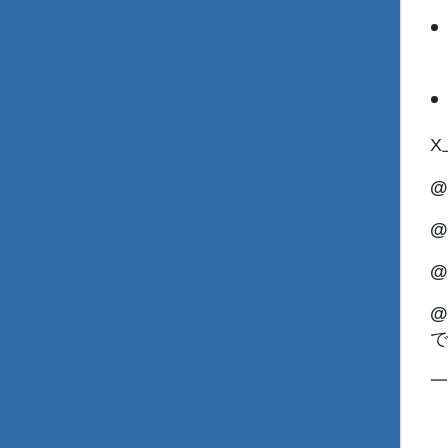
X
@
@
@
@
で
一