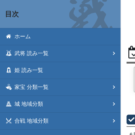
目次
ホーム
武将 読み一覧
姫 読み一覧
家宝 分類一覧
城 地域分類
合戦 地域分類
6