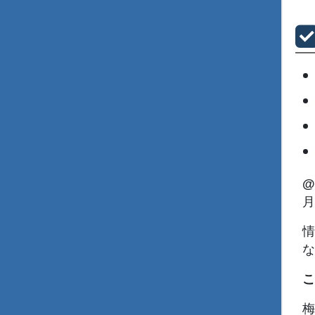
@
月
情
な
こ
梅