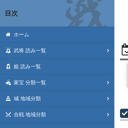
目次
ホーム
武将 読み一覧
姫 読み一覧
家宝 分類一覧
城 地域分類
合戦 地域分類