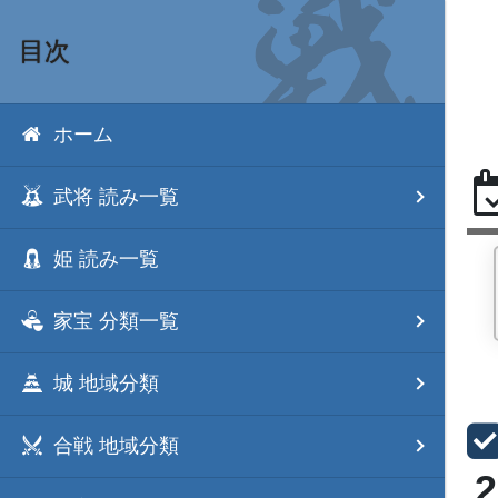
目次
ホーム
武将 読み一覧
姫 読み一覧
家宝 分類一覧
城 地域分類
合戦 地域分類