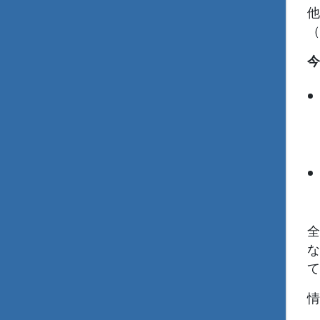
他
（
今
全
な
て
情