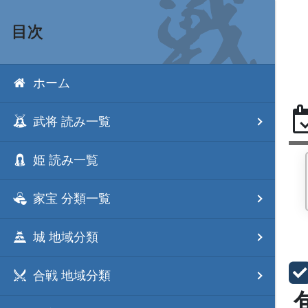
目次
ホーム
武将 読み一覧
姫 読み一覧
家宝 分類一覧
城 地域分類
合戦 地域分類