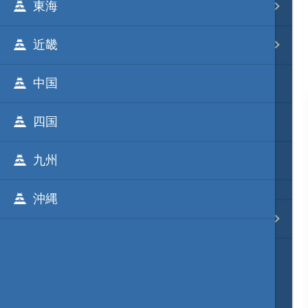
東海
事変 地域分類
近畿
逸話 分類一覧
中国
戦国ニュース
四国
寺社・城・庭園ニュース
九州
信長の野望ニュース
沖縄
質問・コンタクト