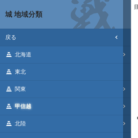
城 地域分類
目次
戻る
ホーム
北海道
武将 読み一覧
東北
姫 読み一覧
関東
家宝 分類一覧
甲信越
城 地域分類
北陸
合戦 地域分類