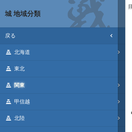
城 地域分類
目次
戻る
ホーム
北海道
武将 読み一覧
東北
姫 読み一覧
関東
家宝 分類一覧
甲信越
城 地域分類
北陸
合戦 地域分類