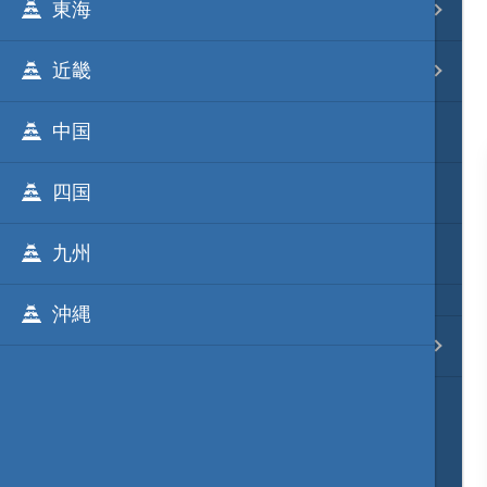
東海
事変 地域分類
近畿
逸話 分類一覧
中国
戦国ニュース
四国
寺社・城・庭園ニュース
九州
信長の野望ニュース
沖縄
質問・コンタクト