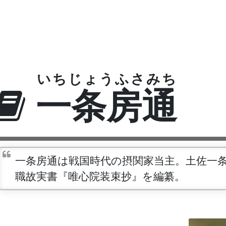
いちじょうふさみち
一条房通
一条房通は戦国時代の摂関家当主。土佐一
職故実書『唯心院装束抄』を編纂。