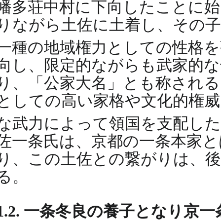
幡多荘中村に下向したことに
りながら土佐に土着し、その子
一種の地域権力としての性格
向し、限定的ながらも武家的な
り、「公家大名」とも称される
としての高い家格や文化的権威
な武力によって領国を支配し
佐一条氏は、京都の一条本家と
り、この土佐との繋がりは、後
る。
1.2. 一条冬良の養子となり京