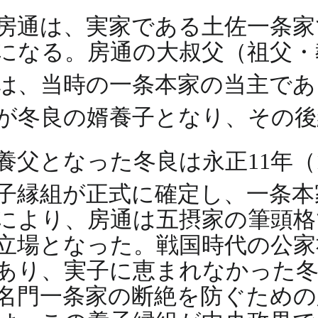
房通は、実家である土佐一条家
になる。房通の大叔父（祖父・
は、当時の一条本家の当主で
が冬良の婿養子となり、その
養父となった冬良は永正11年（
子縁組が正式に確定し、一条本
により、房通は五摂家の筆頭格
立場となった。戦国時代の公家
あり、実子に恵まれなかった
名門一条家の断絶を防ぐための