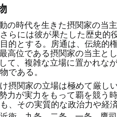
物
動の時代を生きた摂関家の当
さらには彼が果たした歴史的
目的とする。房通は、伝統的
最高位である摂関家の当主と
して、複雑な立場に置かれな
人物である。
け摂関家の立場は極めて厳し
勢力が実力をもって覇を競う
も、その実質的な政治力や経
近衛、九条、二条、一条、鷹