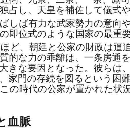
独占し、天皇を補佐して儀式
ばしば有力な武家勢力の意向
の即位式のような国家の最重
いほど、朝廷と公家の財政は逼
質的な力の乖離は、一条房通
大きな要因となった。彼らは
、家門の存続を図るという困
この時代の公家が置かれた状
と血脈