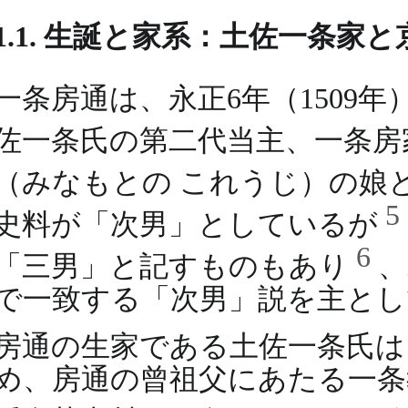
1.1. 生誕と家系：土佐一条家
一条房通は、永正6年（1509
佐一条氏の第二代当主、一条房
（みなもとの これうじ）の娘
5
史料が「次男」としているが
6
「三男」と記すものもあり
、
で一致する「次男」説を主とし
房通の生家である土佐一条氏は、
め、房通の曾祖父にあたる一条