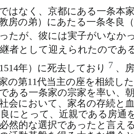
ではなく、京都にある一条本
教房の弟）にあたる一条冬良（
あったが、彼には実子がいなか
後継者として迎えられたのであ
7
1514年）に死去しており
、
家の第11代当主の座を相続し
である一条家の宗家を率い、
社会において、家名の存続と
冬良にとって、近親である房通
必然的な選択であったと言え