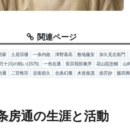
関連ページ
房家
土居宗珊
一条内政
津野基高
敷地藤安
加久見左衛門
万十川)の戦い(1575)
一色在通
長宗我部兼序
花山院忠輔
山
尚通
二宮惟宗
近衛前久
北条幻庵
木造俊茂
拾芥抄
飯田興
一条房通の生涯と活動