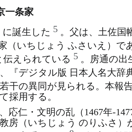
と京一条家
5
年）に誕生した
。父は、土佐国
家（いちじょう ふさいえ）で
5
と伝えられている
。房通の出
、『デジタル版 日本人名大辞典
若干の異同が見られる。本報
て採用する。
応仁・文明の乱（1467年-14
教房（いちじょう のりふさ）