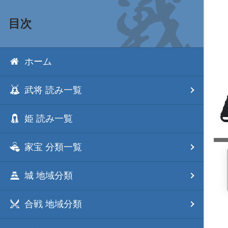
目次
ホーム
武将 読み一覧
姫 読み一覧
家宝 分類一覧
城 地域分類
合戦 地域分類