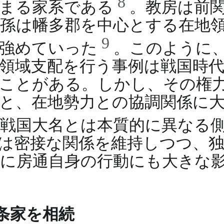
8
始まる家系である
。教房は前
孫は幡多郡を中心とする在地
9
を強めていった
。このように
領域支配を行う事例は戦国時
ことがある。しかし、その権
と、在地勢力との協調関係に
た戦国大名とは本質的に異なる
は密接な関係を維持しつつ、
に房通自身の行動にも大きな
一条家を相続