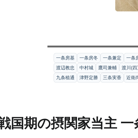
一条房基
一条房冬
一条兼定
一条
渡辺教忠
中村城
鷹司兼輔
渡川(四
九条稙通
津野定勝
三条実香
近衛
戦国期の摂関家当主 