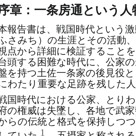
序章：一条房通という人
本報告書は、戦国時代という激
ふさみち）の生涯とその活動、
視点から詳細に検証することを
台頭する困難な時代に、公家の
盤を持つ土佐一条家の後見役と
にわたり重要な足跡を残した
戦国時代における公家、とりわ
府の権威は失墜し、各地で武家
からの伝統と格式を保持しつつ
1
していた
。五摂家と称される