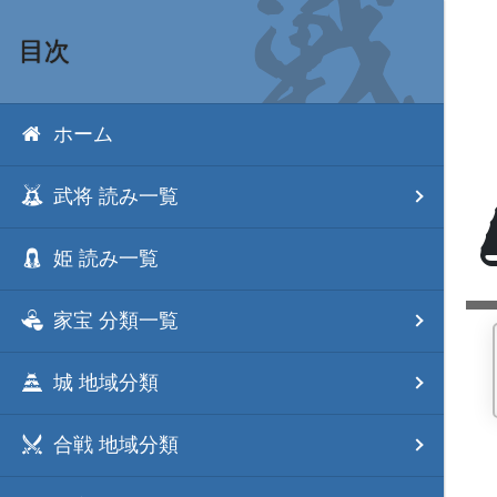
目次
ホーム
武将 読み一覧
姫 読み一覧
家宝 分類一覧
城 地域分類
合戦 地域分類