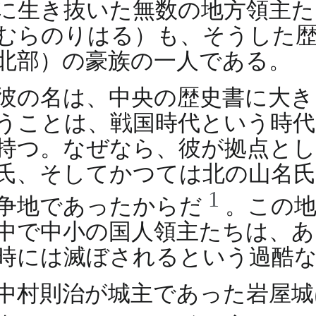
に生き抜いた無数の地方領主た
むらのりはる）も、そうした歴
北部）の豪族の一人である。
彼の名は、中央の歴史書に大き
うことは、戦国時代という時代
持つ。なぜなら、彼が拠点とし
氏、そしてかつては北の山名氏
1
争地であったからだ
。この
中で中小の国人領主たちは、あ
時には滅ぼされるという過酷
中村則治が城主であった岩屋城