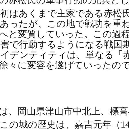
の赤松氏の軍事行動の先兵と
当初はあくまで主家である赤松
あったが、この地で戦功を重
へと変質していった。この過
害で行動するようになる戦国
アイデンティティは、単なる「
徐々に変容を遂げていったの
は、岡山県津山市中北上、標高4
この城の歴史は、嘉吉元年（14