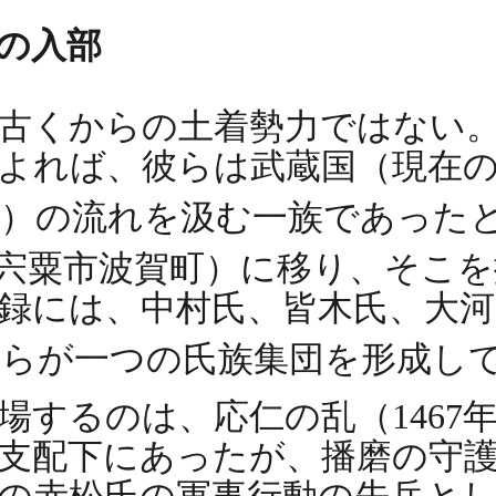
の入部
古くからの土着勢力ではない
よれば、彼らは武蔵国（現在
う）の流れを汲む一族であった
宍粟市波賀町）に移り、そこ
録には、中村氏、皆木氏、大
彼らが一つの氏族集団を形成し
するのは、応仁の乱（1467年
支配下にあったが、播磨の守