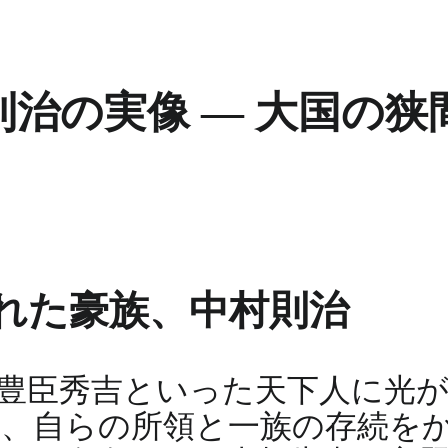
治の実像 ― 大国の狭
れた豪族、中村則治
豊臣秀吉といった天下人に光
、自らの所領と一族の存続を