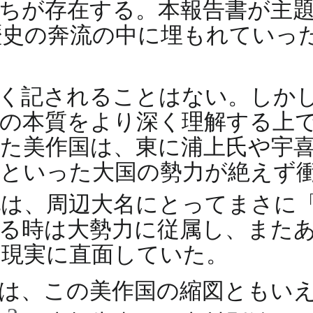
ちが存在する。本報告書が主
史の奔流の中に埋もれていっ
く記されることはない。しか
の本質をより深く理解する上
た美作国は、東に浦上氏や宇
といった大国の勢力が絶えず
地は、周辺大名にとってまさに
る時は大勢力に従属し、また
な現実に直面していた。
は、この美作国の縮図ともい