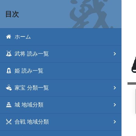
目次
ホーム
武将 読み一覧
姫 読み一覧
家宝 分類一覧
城 地域分類
合戦 地域分類