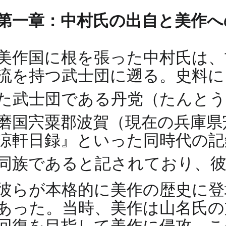
第一章：中村氏の出自と美作へ
美作国に根を張った中村氏は、
流を持つ武士団に遡る。史料に
た武士団である丹党（たんと
磨国宍粟郡波賀（現在の兵庫県
涼軒日録』といった同時代の記
同族であると記されており、
彼らが本格的に美作の歴史に登場
あった。当時、美作は山名氏の