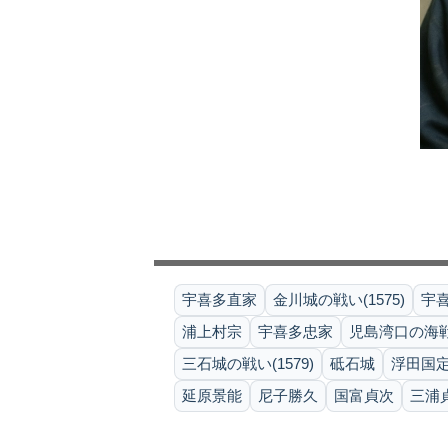
宇喜多直家
金川城の戦い(1575)
宇喜
浦上村宗
宇喜多忠家
児島湾口の海戦(1
三石城の戦い(1579)
砥石城
浮田国
延原景能
尼子勝久
国富貞次
三浦