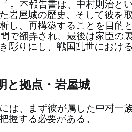
2
た
。本報告書は、中村則治と
た岩屋城の歴史、そして彼を
析し、再構築することを目的
間で翻弄され、最後は家臣の
き彫りにし、戦国乱世におけ
明と拠点・岩屋城
には、まず彼が属した中村一
把握する必要がある。