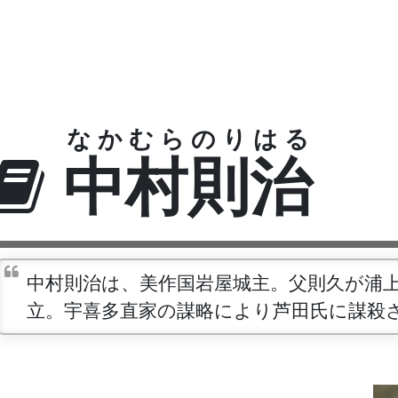
なかむらのりはる
中村則治
中村則治は、美作国岩屋城主。父則久が浦
立。宇喜多直家の謀略により芦田氏に謀殺