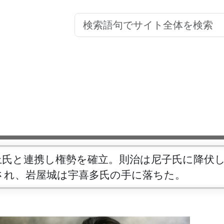
上氏と連携し権勢を確立。則治は尼子氏に降伏
され、岩屋城は宇喜多氏の手に落ちた。