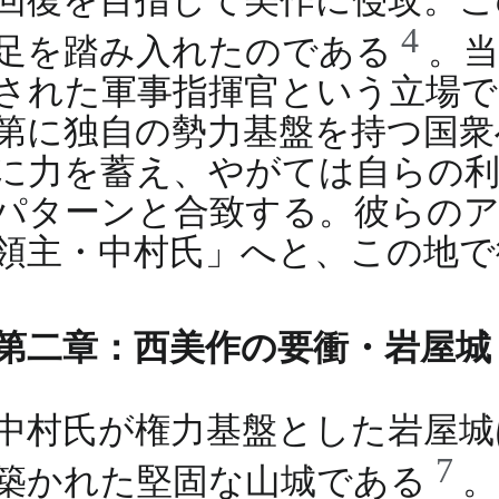
回復を目指して美作に侵攻。こ
4
足を踏み入れたのである
。
された軍事指揮官という立場で
第に独自の勢力基盤を持つ国衆
に力を蓄え、やがては自らの利
パターンと合致する。彼らの
領主・中村氏」へと、この地で
第二章：西美作の要衝・岩屋城
中村氏が権力基盤とした岩屋城
7
築かれた堅固な山城である
。