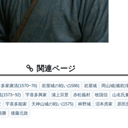
関連ページ
多家粛清(1570~76)
岩屋城の戦い(1586)
岩屋城
岡山城(備前)掌握
573~92)
宇喜多興家
浦上宗景
赤松義村
牧国信
山名氏
定
宇喜多能家
天神山城の戦い(1575)
林野城
沼本房家
原田
貞勝
後藤元政