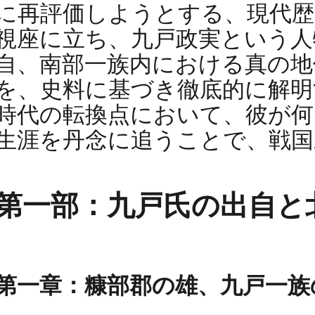
に再評価しようとする、現代歴
視座に立ち、九戸政実という人
自、南部一族内における真の地
を、史料に基づき徹底的に解明
時代の転換点において、彼が
生涯を丹念に追うことで、戦国
第一部：九戸氏の出自と
第一章：糠部郡の雄、九戸一族