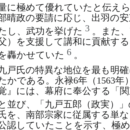
量に極めて優れていたと伝え
部晴政の要請に応じ、出羽の安
3
たし、武功を挙げた
。また、
父）を支援して講和に貢献する
6
を轟かせていた
。
九戸氏の特異な地位を最も明確
たかである。永禄6年（1563
覚』には、幕府に奉公する「関
と並び、「九戸五郎（政実）
氏を、南部宗家に従属する単な
公認していたことを示す、極