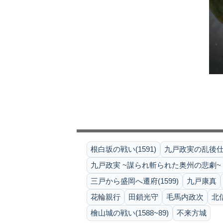
根白坂の戦い(1591)
九戸政実の乱後仕置(
九戸政実 ~謀られ斬られた奥州の悲劇~
三戸から盛岡へ遷府(1599)
九戸康真
花輪親行
田鎖光守
毛馬内政次
北
檜山城の戦い(1588~89)
不来方城