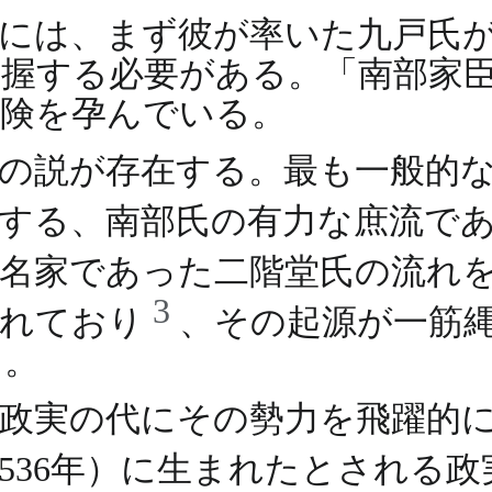
には、まず彼が率いた九戸氏
握する必要がある。「南部家
危険を孕んでいる。
の説が存在する。最も一般的
とする、南部氏の有力な庶流で
の名家であった二階堂氏の流れ
3
られており
、その起源が一筋
る。
政実の代にその勢力を飛躍的
536年）に生まれたとされる