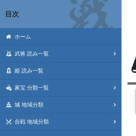
目次
ホーム
武将 読み一覧
姫 読み一覧
家宝 分類一覧
城 地域分類
合戦 地域分類