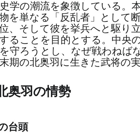
史学の潮流を象徴している。
物を単なる「反乱者」として
位、そして彼を挙兵へと駆り
することを目的とする。中央
何を守ろうとし、なぜ戦わねば
末期の北奥羽に生きた武将の
北奥羽の情勢
の台頭