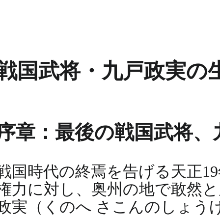
戦国武将・九戸政実の
序章：最後の戦国武将、
戦国時代の終焉を告げる天正19
権力に対し、奥州の地で敢然と
政実（くのへ さこんのしょう