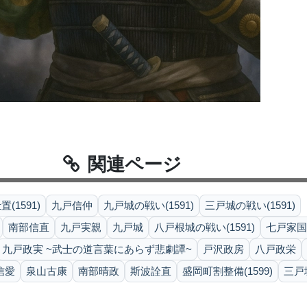
関連ページ
1591)
九戸信仲
九戸城の戦い(1591)
三戸城の戦い(1591)
南部信直
九戸実親
九戸城
八戸根城の戦い(1591)
七戸家国
九戸政実 ~武士の道言葉にあらず悲劇譚~
戸沢政房
八戸政栄
信愛
泉山古康
南部晴政
斯波詮直
盛岡町割整備(1599)
三戸