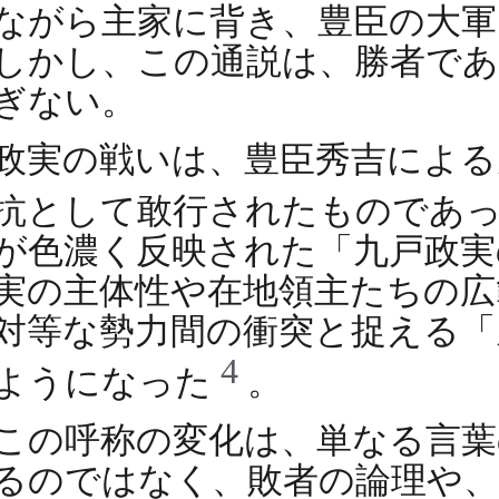
ながら主家に背き、豊臣の大
しかし、この通説は、勝者であ
ぎない。
政実の戦いは、豊臣秀吉による
抗として敢行されたものであ
が色濃く反映された「九戸政実
実の主体性や在地領主たちの広
対等な勢力間の衝突と捉える「
4
ようになった
。
この呼称の変化は、単なる言葉
るのではなく、敗者の論理や、