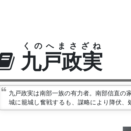
くのへまさざね
九戸政実
九戸政実は南部一族の有力者。南部信直の
城に籠城し奮戦するも、謀略により降伏、