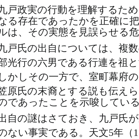
九戸政実の行動を理解するため
なる存在であったかを正確に把
ルは、その実態を見誤らせる
九戸氏の出自については、複数
部光行の六男である行連を祖
しかしその一方で、室町幕府
笠原氏の末裔とする説も伝え
のであったことを示唆してい
出自の謎はさておき、九戸氏が
のない事実である。天文5年（1