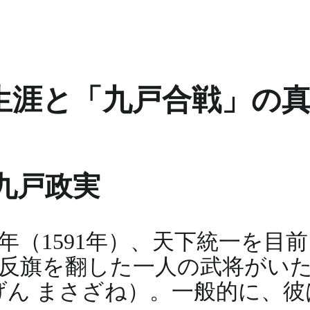
生涯と「九戸合戦」の
九戸政実
年（1591年）、天下統一を目
反旗を翻した一人の武将がい
げん まさざね）。一般的に、