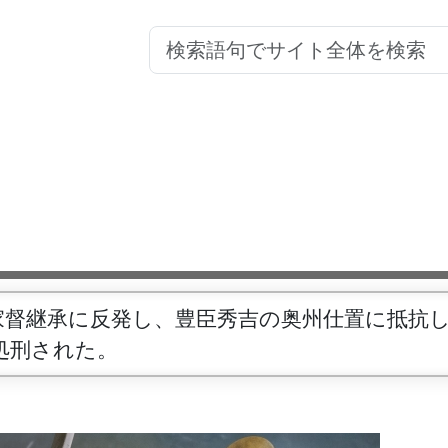
家督継承に反発し、豊臣秀吉の奥州仕置に抵抗
処刑された。