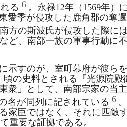
6
られる
。永禄12年（1569年
東愛季が侵攻した鹿角郡の奪還
南方の斯波氏が侵攻した際に
など、南部一族の軍事行動に
に示すのが、室町幕府が彼ら
年）頃の史料とされる『光源院
東衆」として、南部宗家の当主
6
」の名が同列に記されている
る家臣ではなく、それに匹敵
めて重要な証拠である。