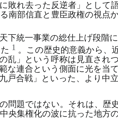
軍に敗れ去った反逆者」として
る南部信直と豊臣政権の視点
天下統一事業の総仕上げ段階
1
った
。この歴史的意義から、
の乱」という呼称は見直され
範な連合という側面に光を当
九戸合戦」といった、より中
の問題ではない。それは、歴
中央集権化の波に抗った地方