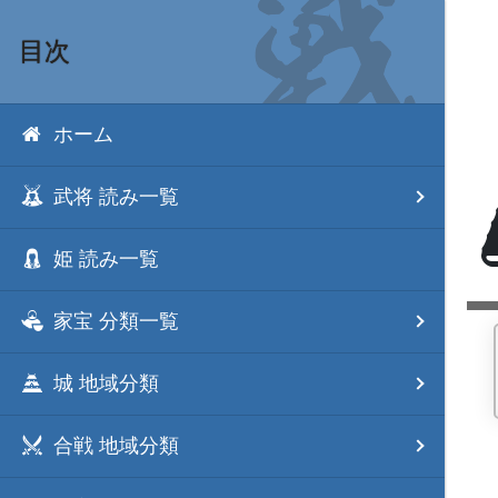
目次
ホーム
武将 読み一覧
姫 読み一覧
家宝 分類一覧
城 地域分類
合戦 地域分類