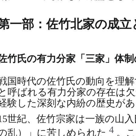
第一部：佐竹北家の成立
佐竹氏の有力分家「三家」体制
戦国時代の佐竹氏の動向を理解
と呼ばれる有力分家の存在は欠
経験した深刻な内紛の歴史があ
15世紀、佐竹宗家は一族の山
4
の乱）」に苦しめられた
。こ