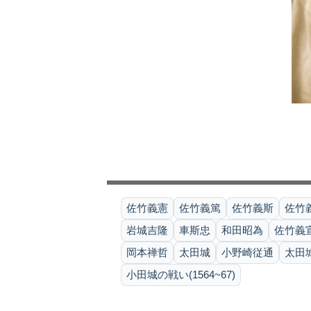
佐竹義憲
佐竹義篤
佐竹義斯
佐竹
岩城吉隆
車斯忠
和田昭為
佐竹義
岡本禅哲
太田城
小野崎従通
太田城
小田城の戦い(1564~67)