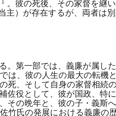
1
る
。彼の死後、その家督を継い
当主）が存在するが、両者は別
る。第一部では、義廉が属し
では、彼の人生の最大の転機
の死、そして自身の家督相続
補佐役として、彼が国政、特
、その晩年と、彼の子・義斯
佐竹氏の発展における義廉の