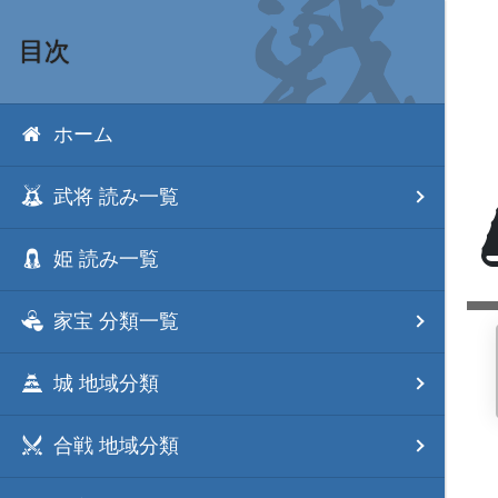
目次
ホーム
武将 読み一覧
姫 読み一覧
家宝 分類一覧
城 地域分類
合戦 地域分類