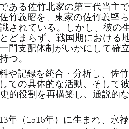
家である佐竹北家の第三代当主
佐竹義昭を、東家の佐竹義堅
識されている。しかし、彼の
とどまらず、戦国期における
一門支配体制がいかにして確
持つ。
料や記録を統合・分析し、佐竹
しての具体的な活動、そして
史的役割を再構築し、通説的
年（1516年）に生まれ、永禄8