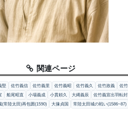
関連ページ
義堅
佐竹義信
佐竹義里
佐竹義昭
佐竹義久
佐竹政義
佐竹
宣
船尾昭直
小場義成
小貫頼久
大縄義辰
佐竹義宣出羽転封(1
(常陸太田)再包囲(1590)
大掾貞国
常陸太田城の戦い(1586~87)