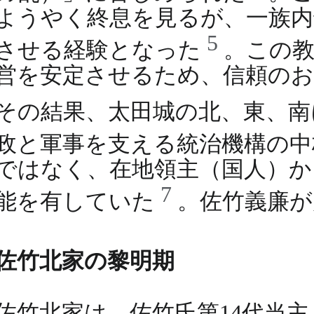
ようやく終息を見るが、一族内
5
させる経験となった
。この
営を安定させるため、信頼のお
その結果、太田城の北、東、南
政と軍事を支える統治機構の
ではなく、在地領主（国人）か
7
能を有していた
。佐竹義廉が
佐竹北家の黎明期
佐竹北家は、佐竹氏第14代当