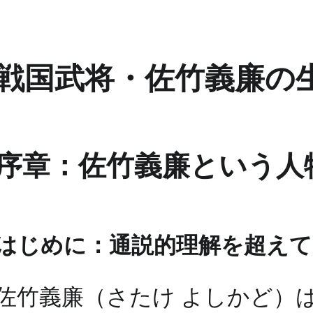
戦国武将・佐竹義廉の
序章：佐竹義廉という人
はじめに：通説的理解を超えて
佐竹義廉（さたけ よしかど）