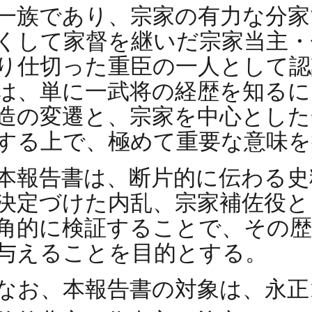
一族であり、宗家の有力な分
くして家督を継いだ宗家当主・
り仕切った重臣の一人として認
は、単に一武将の経歴を知るに
造の変遷と、宗家を中心とした
する上で、極めて重要な意味を
本報告書は、断片的に伝わる史
決定づけた内乱、宗家補佐役と
角的に検証することで、その歴
与えることを目的とする。
なお、本報告書の対象は、永正13