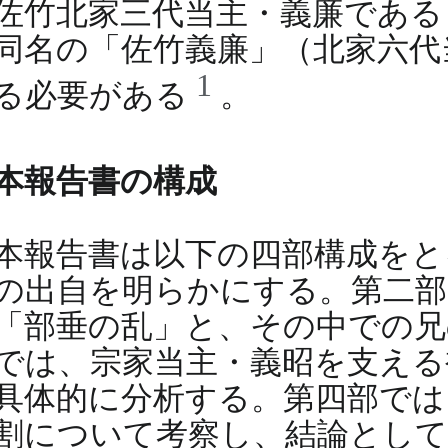
佐竹北家三代当主・義廉であ
同名の「佐竹義廉」（北家六代
1
る必要がある
。
本報告書の構成
本報告書は以下の四部構成をと
の出自を明らかにする。第二部
「部垂の乱」と、その中での兄
では、宗家当主・義昭を支える
具体的に分析する。第四部では
割について考察し、結論として