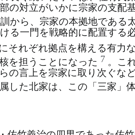
部の対立がいかに宗家の支配
教訓から、宗家の本拠地である
ける一門を戦略的に配置する
にそれぞれ拠点を構える有力
7
中核を担うことになった
。こ
らの言上を宗家に取り次ぐな
属した北家は、この「三家」
主・佐竹義治の四男であった佐