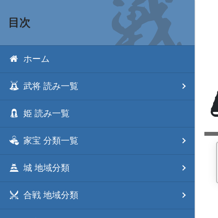
目次
ホーム
武将 読み一覧
姫 読み一覧
家宝 分類一覧
城 地域分類
合戦 地域分類