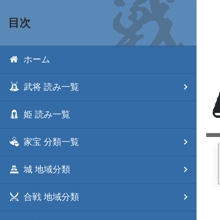
目次
ホーム
武将 読み一覧
姫 読み一覧
家宝 分類一覧
城 地域分類
合戦 地域分類