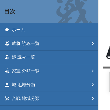
目次
ホーム
武将 読み一覧
姫 読み一覧
家宝 分類一覧
城 地域分類
合戦 地域分類