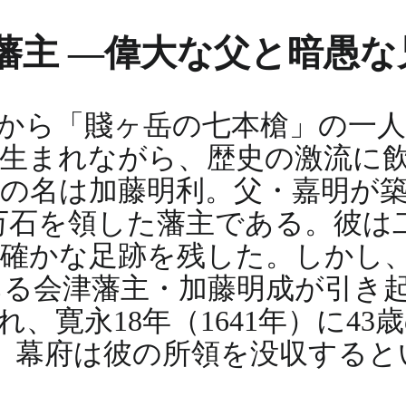
藩主 ―偉大な父と暗愚な
から「賤ヶ岳の七本槍」の一
生まれながら、歴史の激流に
の名は加藤明利。父・嘉明が築
万石を領した藩主である。彼は
確かな足跡を残した。しかし
る会津藩主・加藤明成が引き
、寛永18年（1641年）に4
、幕府は彼の所領を没収すると