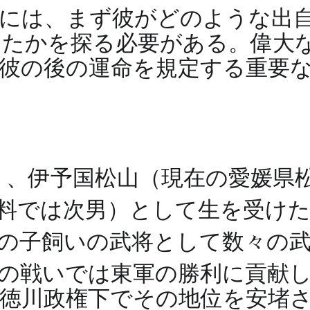
めには、まず彼がどのような出
めたかを探る必要がある。偉大
彼の後の運命を規定する重要
年）、伊予国松山（現在の愛媛
史料では次男）として生を受け
の子飼いの武将として数々の
原の戦いでは東軍の勝利に貢献
徳川政権下でその地位を安堵