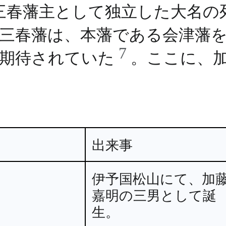
三春藩主として独立した大名の
三春藩は、本藩である会津藩
7
を期待されていた
。ここに、
出来事
伊予国松山にて、加
嘉明の三男として誕
生。