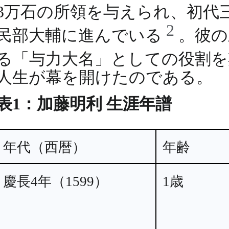
3万石の所領を与えられ、初代
2
民部大輔に進んでいる
。彼の
る「与力大名」としての役割
人生が幕を開けたのである。
表1：加藤明利 生涯年譜
年代（西暦）
年齢
慶長4年（1599）
1歳