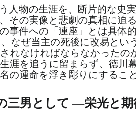
う人物の生涯を、断片的な史
、その実像と悲劇の真相に迫
の事件への「連座」とは具体
、なぜ当主の死後に改易とい
下されなければならなかったの
生涯を追うに留まらず、徳川
大名の運命を浮き彫りにするこ
の三男として ―栄光と