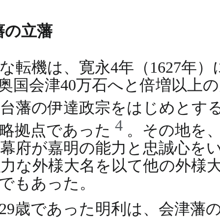
藩の立藩
転機は、寛永4年（1627年
陸奥国会津40万石へと倍増以上
仙台藩の伊達政宗をはじめとす
4
戦略拠点であった
。その地を
幕府が嘉明の能力と忠誠心を
力な外様大名を以て他の外様
でもあった。
29歳であった明利は、会津藩