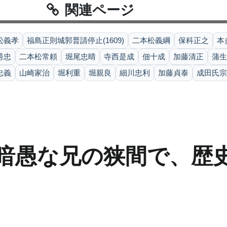
関連ページ
松義孝
福島正則城郭普請停止(1609)
二本松義綱
保科正之
本
秀忠
二本松常頼
堀尾忠晴
寺西是成
佃十成
加藤清正
蒲生
忠義
山崎家治
堀利重
堀親良
細川忠利
加藤貞泰
成田氏宗
と暗愚な兄の狭間で、歴