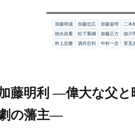
加藤明成
加藤忠広
加藤嘉明
二本
徳永昌重
松下重綱
加藤正方
徳川
村上忠勝
酒井忠利
中村一忠
里見
加藤明利 ―偉大な父
劇の藩主―