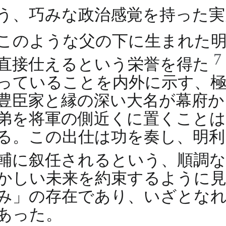
う、巧みな政治感覚を持った
このような父の下に生まれた明
7
直接仕えるという栄誉を得た
っていることを内外に示す、極
豊臣家と縁の深い大名が幕府か
弟を将軍の側近くに置くこと
る。この出仕は功を奏し、明利は
輔に叙任されるという、順調
かしい未来を約束するように見
み」の存在であり、いざとな
あった。