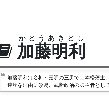
かとうあきとし
加藤明利
加藤明利は名将・嘉明の三男で二本松藩主
連座を理由に改易。武断政治の犠牲者とし