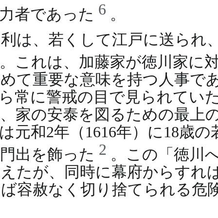
6
実力者であった
。
利は、若くして江戸に送られ
。これは、加藤家が徳川家に
めて重要な意味を持つ人事で
ら常に警戒の目で見られてい
は、家の安泰を図るための最上
元和2年（1616年）に18歳
2
な門出を飾った
。この「徳川
えたが、同時に幕府からすれ
れば容赦なく切り捨てられる危