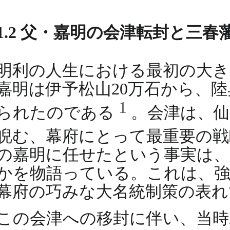
1.2 父・嘉明の会津転封と三春
明利の人生における最初の大きな
嘉明は伊予松山20万石から、
1
られたのである
。会津は、
睨む、幕府にとって最重要の
の嘉明に任せたという事実は、
かを物語っている。これは、強
幕府の巧みな大名統制策の表れ
この会津への移封に伴い、当時