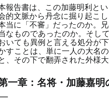
本報告書は、この加藤明利とい
会的文脈から丹念に掘り起こし
本当に「不審」だったのか。兄
当なものであったのか。そして
おいても異例と言える処分が
かすことは、単に一人の大名の
と、その下で翻弄された外様
第一章：名将・加藤嘉明
―