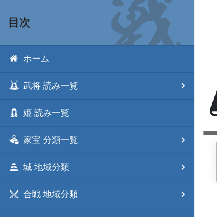
目次
ホーム
武将 読み一覧
姫 読み一覧
家宝 分類一覧
城 地域分類
合戦 地域分類