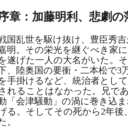
序章：加藤明利、悲劇の
戦国乱世を駆け抜け、豊臣秀吉
嘉明。その栄光を継ぐべき家に
を遂げた一人の大名がいた。そ
下、陸奥国の要衝・二本松で3
を手掛けるなど、統治者として
されることはなかった。兄であ
動「会津騒動」の渦に巻き込まれ
げる。そしてその死から2年後
た。