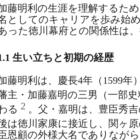
加藤明利の生涯を理解するた
名としてのキャリアを歩み始
あった徳川幕府との関係性は、
1.1 生い立ちと初期の経歴
加藤明利は、慶長4年（1599
藩主・加藤嘉明の三男（一部
2
わる
。父・嘉明は、豊臣秀吉
後は徳川家康に接近し、関ヶ
臣恩顧の外様大名でありながら